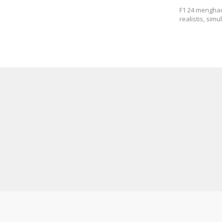
F1 24 menghad
realistis, sim