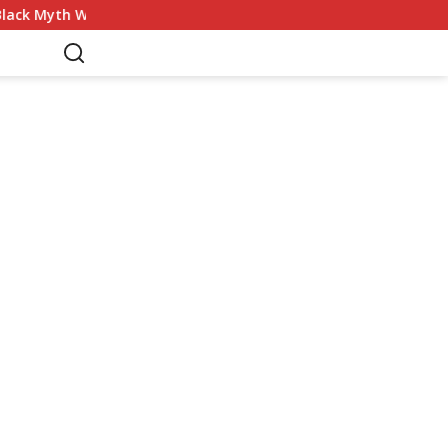
ack Myth Wukong
Game Palworld Map, Game Petualanga