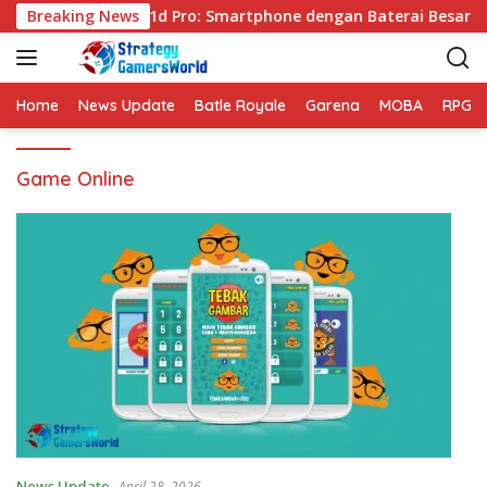
S
Breaking News
VIVO Y31d Pro: Smartphone dengan Baterai Besar P
k
i
p
t
Home
News Update
Batle Royale
Garena
MOBA
RPG
o
c
Game Online
o
n
t
e
n
t
News Update
April 28, 2026