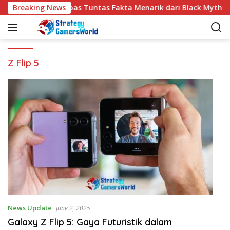
S
Breaking News
Kupas Tuntas Fakta Menarik dari Black Myth W
k
i
p
t
o
Z Flip 5
c
o
n
t
e
n
t
News Update
June 2, 2025
Galaxy Z Flip 5: Gaya Futuristik dalam