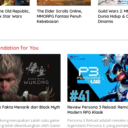
he Old Republic,
The Elder Scrolls Online,
Guild Wars 2: 
 Star Wars
MMORPG Fantasi Penuh
Dunia Hidup & C
Kebebasan
Dinamis
dation for You
 Fakta Menarik dari Black Myth
Review Persona 3 Reload: Rem
Modern RPG Klasik
ukong merupakan salah satu game
Persona 3 Reload adalah remake 
ang telah dikembangkan oleh Game
legendaris Persona 3, yang pertama