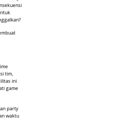
onsekuensi
entuk
inggalkan?
membuat
time
i tim,
itas ini
ati game
kan party
an waktu