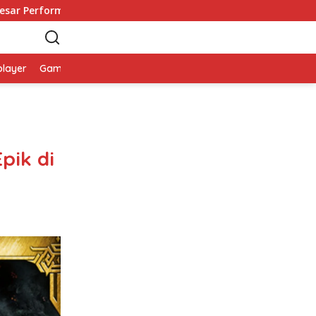
ma Andal
Kupas Tuntas Fakta Menarik dari Black Myth
player
Game Viral
Smartphone
pik di