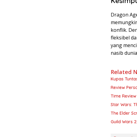
Kesimp
Dragon Age
memungkink
konflik. D
fleksibel d
yang menci
nasib duni
Related 
Kupas Tunta
Review Pers
Time Review
Star Wars: T
The Elder Sc
Guild Wars 2