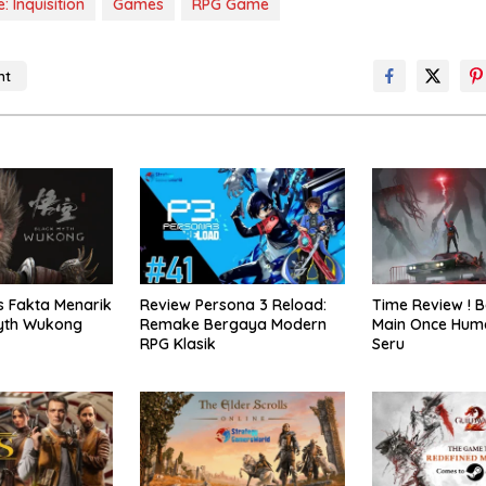
 Inquisition
Games
RPG Game
nt
o
s Fakta Menarik
Review Persona 3 Reload:
Time Review ! B
Myth Wukong
Remake Bergaya Modern
Main Once Hum
RPG Klasik
Seru