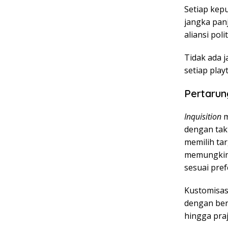
Setiap kep
jangka pan
aliansi pol
Tidak ada 
setiap play
Pertarun
Inquisition
m
dengan tak
memilih ta
memungkin
sesuai pref
Kustomisasi
dengan ber
hingga pra