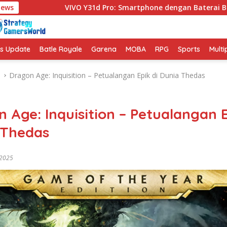
News
VIVO Y31d Pro: Smartphone dengan Baterai Besar Perfor
s Update
Batle Royale
Garena
MOBA
RPG
Sports
Multi
Dragon Age: Inquisition – Petualangan Epik di Dunia Thedas
 Age: Inquisition – Petualangan E
 Thedas
 2025