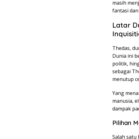
masih menja
fantasi dan
Latar D
Inquisit
Thedas, du
Dunia ini b
politik, hi
sebagai The
menutup cel
Yang menari
manusia, el
dampak pa
Pilihan 
Salah satu 