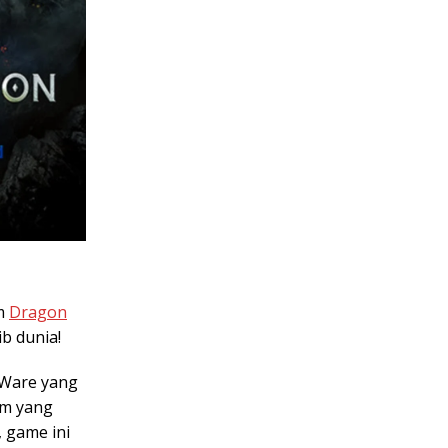
am
Dragon
ib dunia!
oWare yang
am yang
, game ini