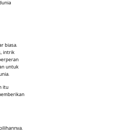
dunia
r biasa.
 intrik
berperan
kan untuk
unia.
 itu
g memberikan
pilihannya.