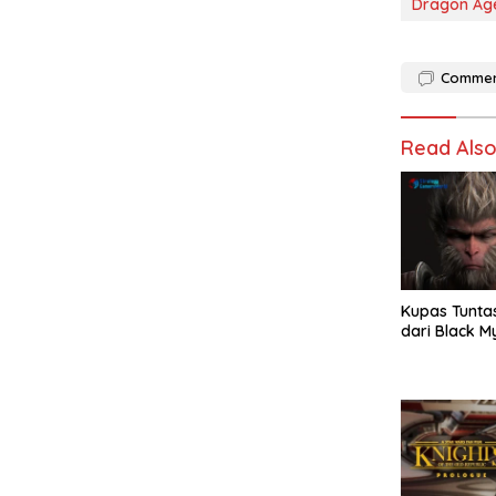
Dragon Age:
Comme
Read Als
Kupas Tunta
dari Black 