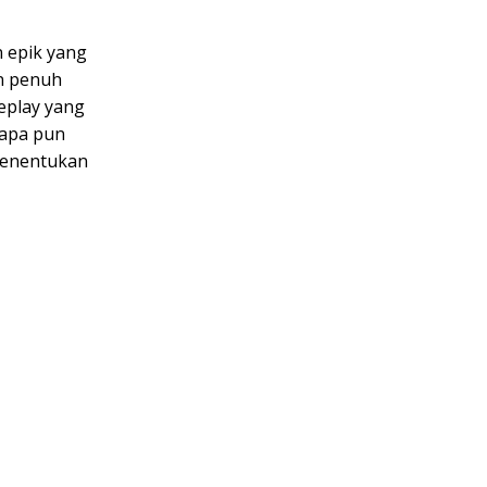
n epik yang
an penuh
eplay yang
iapa pun
 menentukan