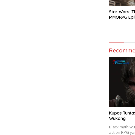
Star Wars: T
MMORPG Epik
Recommen
Kupas Tuntas
Wukong
Black myth w
action RPG y