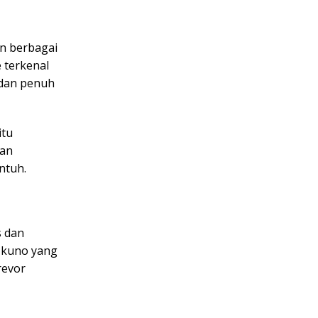
an berbagai
 terkenal
 dan penuh
itu
kan
ntuh.
s dan
 kuno yang
revor