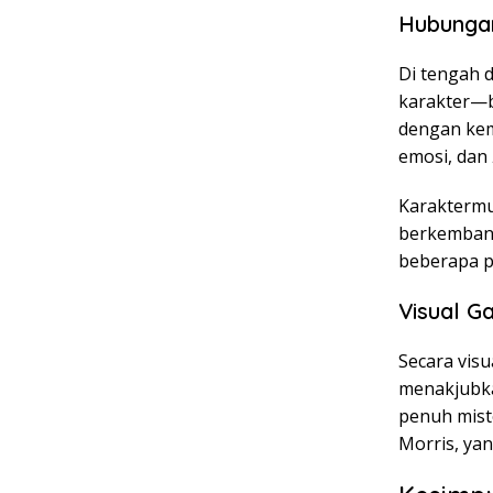
Hubungan
Di tengah 
karakter—b
dengan kem
emosi, dan
Karaktermu 
berkembang
beberapa pe
Visual G
Secara visu
menakjubka
penuh mist
Morris, ya