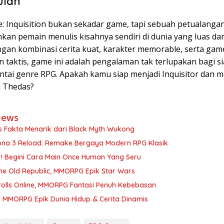
ulan
: Inquisition bukan sekadar game, tapi sebuah petualanga
an pemain menulis kisahnya sendiri di dunia yang luas d
engan kombinasi cerita kuat, karakter memorable, serta gam
an taktis, game ini adalah pengalaman tak terlupakan bagi s
ntai genre RPG. Apakah kamu siap menjadi Inquisitor dan
a Thedas?
News
s Fakta Menarik dari Black Myth Wukong
ona 3 Reload: Remake Bergaya Modern RPG Klasik
 ! Begini Cara Main Once Human Yang Seru
he Old Republic, MMORPG Epik Star Wars
rolls Online, MMORPG Fantasi Penuh Kebebasan
: MMORPG Epik Dunia Hidup & Cerita Dinamis