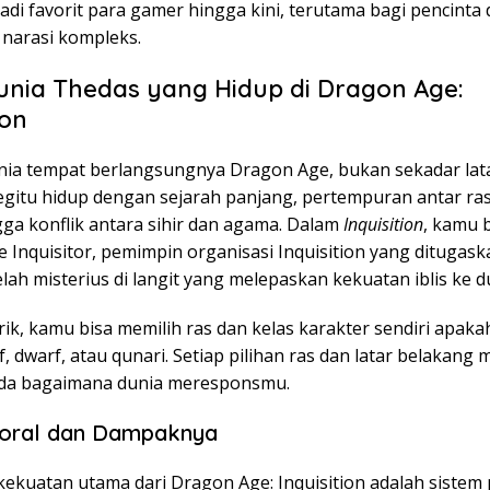
di favorit para gamer hingga kini, terutama bagi pencinta 
 narasi kompleks.
unia Thedas yang Hidup di Dragon Age:
ion
nia tempat berlangsungnya Dragon Age, bukan sekadar lata
egitu hidup dengan sejarah panjang, pertempuran antar ras,
ngga konflik antara sihir dan agama. Dalam
Inquisition
, kamu 
 Inquisitor, pemimpin organisasi Inquisition yang ditugas
ah misterius di langit yang melepaskan kekuatan iblis ke d
k, kamu bisa memilih ras dan kelas karakter sendiri apakah
f, dwarf, atau qunari. Setiap pilihan ras dan latar belakan
da bagaimana dunia meresponsmu.
Moral dan Dampaknya
kekuatan utama dari Dragon Age: Inquisition adalah sistem 