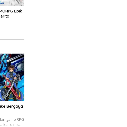
MMORPG Epik
erita
ake Bergaya
dari game RPG
 kali dirilis…