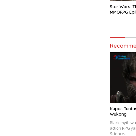
Star Wars: T
MMORPG Epik
Recommen
Kupas Tuntas
Wukong
Black myth w
action RPG y
Science…