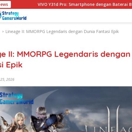
News
VIVO Y31d Pro: Smartphone dengan Baterai Besar Perfor
Lineage II: MMORPG Legendaris dengan Dunia Fantasi Epik
ge II: MMORPG Legendaris dengan
i Epik
 25, 2026