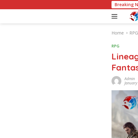
S
Breaking 
k
i
p
t
Home
RPG
o
c
RPG
o
Linea
n
t
Fantas
e
n
Admin
January
t