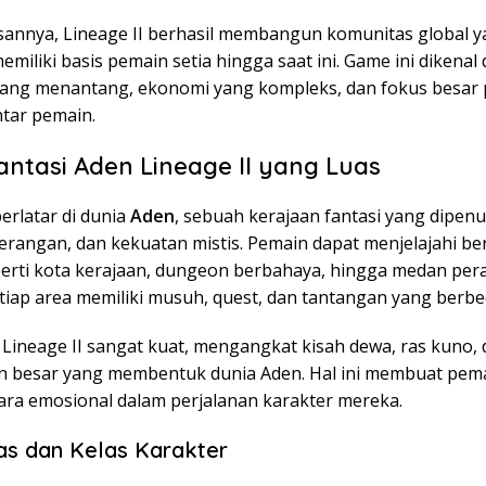
lisannya, Lineage II berhasil membangun komunitas global 
emiliki basis pemain setia hingga saat ini. Game ini dikena
ang menantang, ekonomi yang kompleks, dan fokus besar
ntar pemain.
antasi Aden Lineage II yang Luas
berlatar di dunia
Aden
, sebuah kerajaan fantasi yang dipenu
perangan, dan kekuatan mistis. Pemain dapat menjelajahi be
perti kota kerajaan, dungeon berbahaya, hingga medan per
tiap area memiliki musuh, quest, dan tantangan yang berbe
 Lineage II sangat kuat, mengangkat kisah dewa, ras kuno,
 besar yang membentuk dunia Aden. Hal ini membuat pem
cara emosional dalam perjalanan karakter mereka.
Ras dan Kelas Karakter