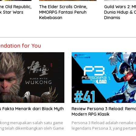
he Old Republic,
The Elder Scrolls Online,
Guild Wars 2: 
 Star Wars
MMORPG Fantasi Penuh
Dunia Hidup & C
Kebebasan
Dinamis
dation for You
 Fakta Menarik dari Black Myth
Review Persona 3 Reload: Rem
Modern RPG Klasik
ukong merupakan salah satu game
Persona 3 Reload adalah remake 
ang telah dikembangkan oleh Game
legendaris Persona 3, yang pertama