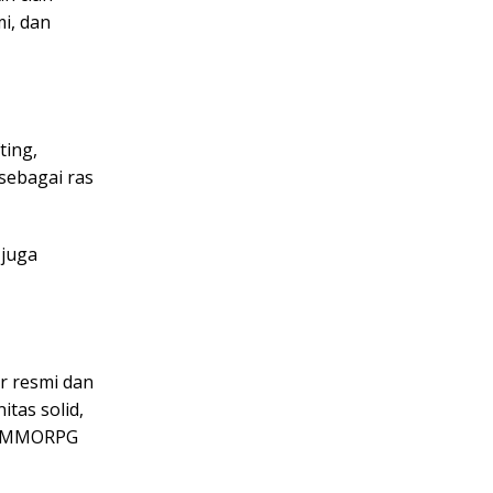
i, dan
ting,
sebagai ras
 juga
er resmi dan
tas solid,
ar MMORPG