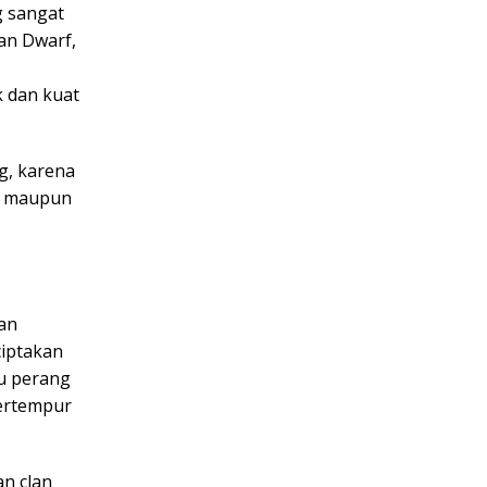
 sangat
dan Dwarf,
k dan kuat
g, karena
ty maupun
an
ciptakan
u perang
bertempur
an clan