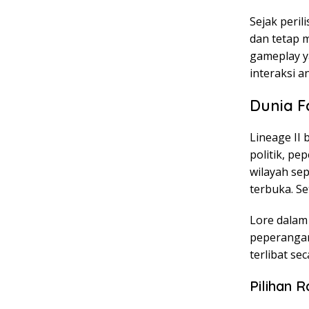
Sejak peri
dan tetap m
gameplay y
interaksi a
Dunia F
Lineage II 
politik, pe
wilayah se
terbuka. Se
Lore dalam
peperangan
terlibat se
Pilihan 