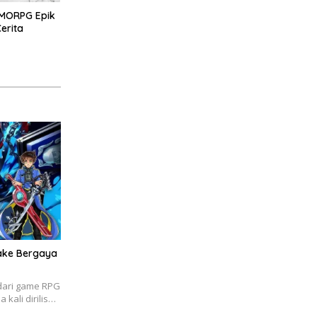
MMORPG Epik
erita
ake Bergaya
dari game RPG
 kali dirilis…