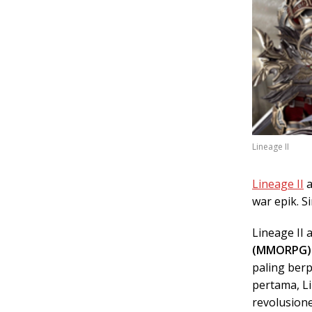
Lineage II
Lineage II
a
war epik. S
Lineage II
(MMORPG)
paling ber
pertama, Li
revolusione