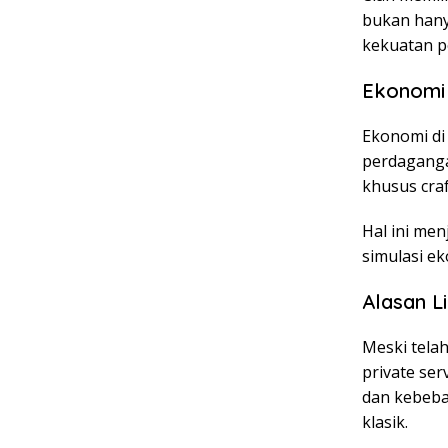
bukan hany
kekuatan p
Ekonomi 
Ekonomi di 
perdaganga
khusus cra
Hal ini men
simulasi ek
Alasan L
Meski telah
private ser
dan kebeba
klasik.