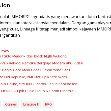
ulan
 adalah MMORPG legendaris yang menawarkan dunia fantasi 
intens, dan interaksi sosial mendalam. Dengan gameplay st
yang kuat, Lineage II tetap menjadi simbol kejayaan MMORP
tergantikan.
News
s Fakta Menarik dari Black Myth Wukong
ona 3 Reload: Remake Bergaya Modern RPG Klasik
 ! Begini Cara Main Once Human Yang Seru
he Old Republic, MMORPG Epik Star Wars
rolls Online, MMORPG Fantasi Penuh Kebebasan
: MMORPG Epik Dunia Hidup & Cerita Dinamis
Games
Lineage II
RPG