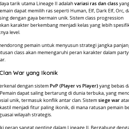
daya tarik utama Lineage II adalah
variasi ras dan class
yang
main dapat memilih ras seperti Human, Elf, Dark Elf, Orc, 
ing dengan gaya bermain unik. Sistem class progression
an karakter berkembang menjadi kelas yang lebih spesifi
nya level.
i mendorong pemain untuk menyusun strategi jangka panjan
utusan class akan memengaruhi peran karakter dalam par
ar.
Clan War yang Ikonik
 terkenal dengan sistem
PvP (Player vs Player)
yang bebas d
 Pemain dapat saling bertarung di dunia terbuka, yang men
sial unik, termasuk konflik antar clan. Sistem
siege war
ata
astil menjadi fitur paling ikonik, di mana ratusan pemain 
uasai wilayah strategis.
iki peran sangat penting dalam Lineage II. Bergabung deng