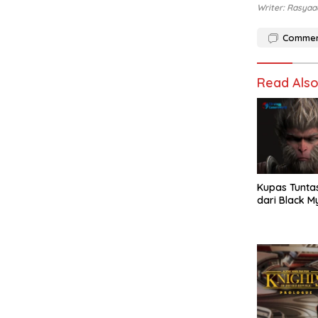
Writer: Rasyaa
Comme
Read Als
Kupas Tunta
dari Black 