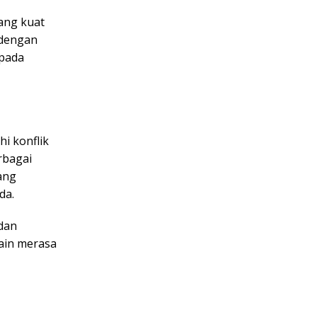
yang kuat
l dengan
 pada
hi konflik
rbagai
ang
da.
 dan
ain merasa