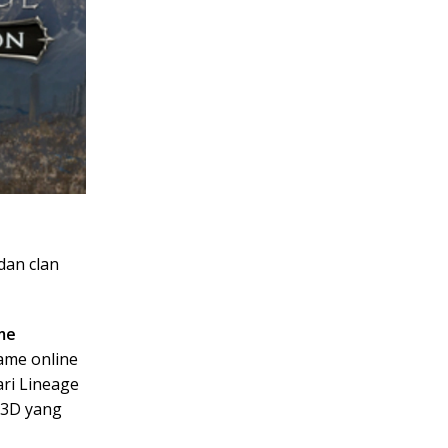
dan clan
me
ame online
ri Lineage
s 3D yang