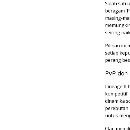
Salah satu 
beragam. Pe
masing-mas
memungkink
seiring naik
Pilihan in
setiap kep
perang bes
PvP dan 
Lineage II
kompetitif.
dinamika so
perebutan k
untuk meng
Clan memil