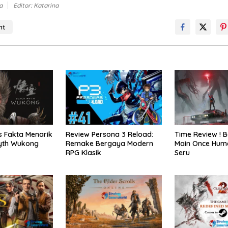
a
Editor: Katarina
nt
o
s Fakta Menarik
Review Persona 3 Reload:
Time Review ! B
Myth Wukong
Remake Bergaya Modern
Main Once Hum
RPG Klasik
Seru