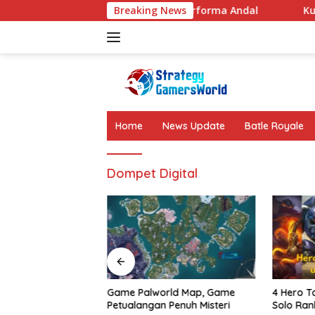
Skip
artphone dengan Baterai Besar Performa Andal
Breaking News
Kupas 
to
content
Home
News Update
Batle Royale
Dompet Digital
s Fakta Menarik
Game Palworld Map, Game
4 Hero T
Myth Wukong
Petualangan Penuh Misteri
Solo Ran