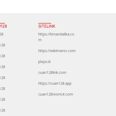
U128
SITELINK
128
https://bmandalika.co
m
128
https://wikimaroc.com
128
playx.id
128
cuan128link.com
128
https://cuan128.app
128
cuan128resmi.it.com
128
128