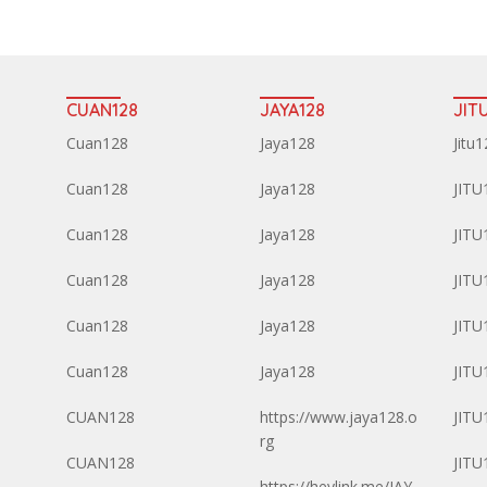
CUAN128
JAYA128
JIT
Cuan128
Jaya128
Jitu
Cuan128
Jaya128
JITU
Cuan128
Jaya128
JITU
Cuan128
Jaya128
JITU
Cuan128
Jaya128
JITU
Cuan128
Jaya128
JITU
CUAN128
https://www.jaya128.o
JITU
rg
CUAN128
JITU
https://heylink.me/JAY