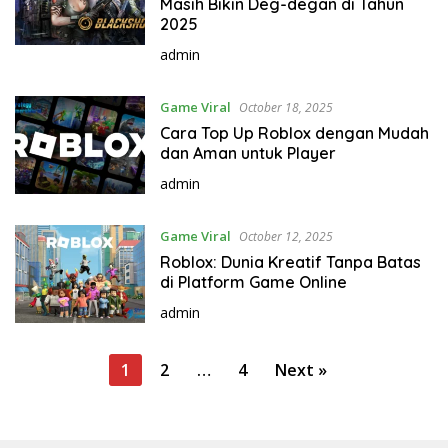
Masih Bikin Deg-degan di Tahun
2025
admin
Game Viral
October 18, 2025
Cara Top Up Roblox dengan Mudah
dan Aman untuk Player
admin
Game Viral
October 12, 2025
Roblox: Dunia Kreatif Tanpa Batas
di Platform Game Online
admin
P
1
2
…
4
Next »
o
s