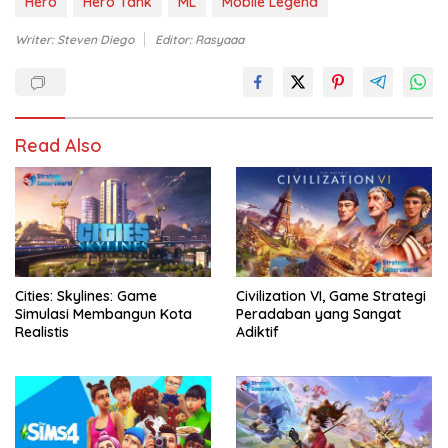
Hero
Hero Tank
ML
Mobile Legend
Writer: Steven Diego
Editor: Rasyaaa
Read Also
Cities: Skylines: Game
Civilization VI, Game Strategi
Simulasi Membangun Kota
Peradaban yang Sangat
Realistis
Adiktif