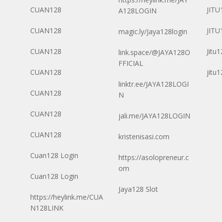
CUAN128
JITU
A128LOGIN
CUAN128
JITU
magic.ly/Jaya128login
CUAN128
Jitu
link.space/@JAYA128O
FFICIAL
CUAN128
jitu
linktr.ee/JAYA128LOGI
CUAN128
N
CUAN128
jali.me/JAYA128LOGIN
CUAN128
kristenisasi.com
Cuan128 Login
https://asolopreneur.c
om
Cuan128 Login
Jaya128 Slot
https://heylink.me/CUA
N128LINK