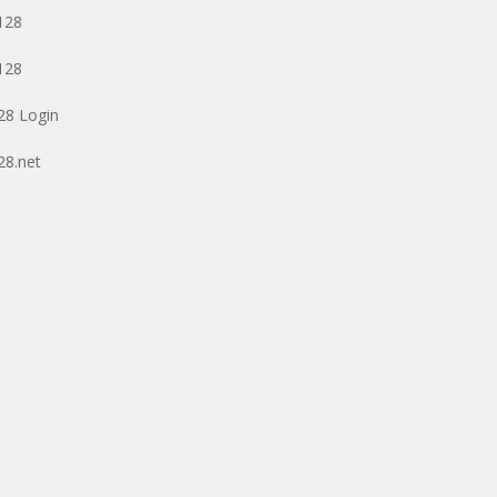
128
128
128 Login
128.net