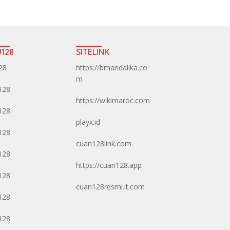
U128
SITELINK
128
https://bmandalika.co
m
128
https://wikimaroc.com
128
playx.id
128
cuan128link.com
128
https://cuan128.app
128
cuan128resmi.it.com
128
128