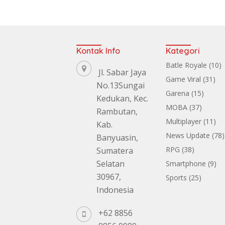
Kontak Info
Kategori
Batle Royale
(10)
Jl. Sabar Jaya
Game Viral
(31)
No.13Sungai
Garena
(15)
Kedukan, Kec.
MOBA
(37)
Rambutan,
Multiplayer
(11)
Kab.
News Update
(78)
Banyuasin,
RPG
(38)
Sumatera
Selatan
Smartphone
(9)
30967,
Sports
(25)
Indonesia
+62 8856