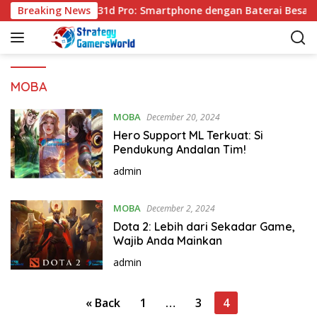
S
Breaking News
VIVO Y31d Pro: Smartphone dengan Baterai Besar 
k
i
p
t
o
MOBA
c
o
MOBA
December 20, 2024
n
Hero Support ML Terkuat: Si
t
Pendukung Andalan Tim!
e
admin
n
t
MOBA
December 2, 2024
Dota 2: Lebih dari Sekadar Game,
Wajib Anda Mainkan
admin
P
« Back
1
…
3
4