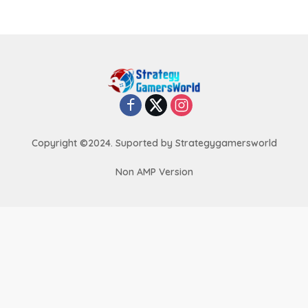
o
s
t
s
p
a
g
i
Copyright ©2024. Suported by Strategygamersworld
n
Non AMP Version
a
t
i
o
n