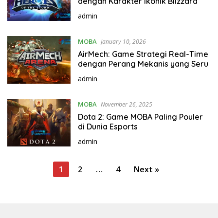
dengan Karakter Ikonik Blizzard
admin
MOBA
January 10, 2026
AirMech: Game Strategi Real-Time
dengan Perang Mekanis yang Seru
admin
MOBA
November 26, 2025
Dota 2: Game MOBA Paling Pouler
di Dunia Esports
admin
P
1
2
…
4
Next »
o
s
t