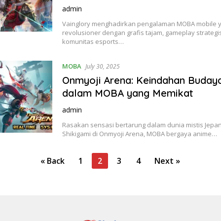
admin
Vainglory menghadirkan pengalaman MOBA mobile 
revolusioner dengan grafis tajam, gameplay strategi
komunitas esports…
MOBA
July 30, 2025
Onmyoji Arena: Keindahan Buday
dalam MOBA yang Memikat
admin
Rasakan sensasi bertarung dalam dunia mistis Jep
Shikigami di Onmyoji Arena, MOBA bergaya anime…
« Back
1
2
3
4
Next »