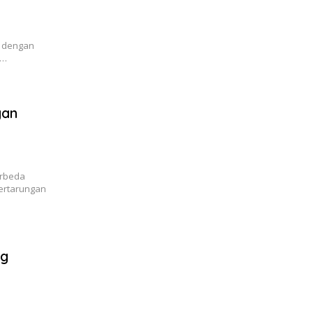
k dengan
s…
gan
erbeda
pertarungan
ng