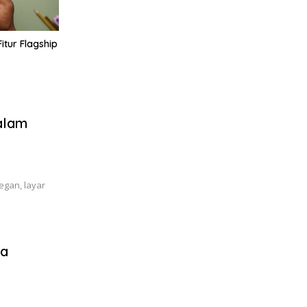
itur Flagship
dalam
egan, layar
ma