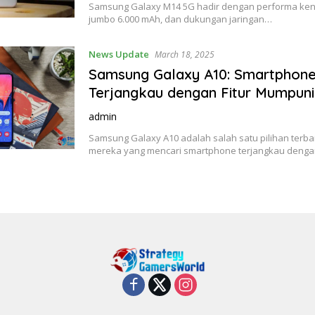
Samsung Galaxy M14 5G hadir dengan performa kenc
jumbo 6.000 mAh, dan dukungan jaringan…
News Update
March 18, 2025
Samsung Galaxy A10: Smartphon
Terjangkau dengan Fitur Mumpuni
admin
Samsung Galaxy A10 adalah salah satu pilihan terba
mereka yang mencari smartphone terjangkau deng