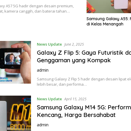
xy A57 5G hadir dengan desain premium,
t, kamera canggih, dan baterai tahan…
Samsung Galaxy A55: F
di Kelas Menangah
News Update
June 2, 2025
Galaxy Z Flip 5: Gaya Futuristik 
Genggaman yang Kompak
admin
Samsung Galaxy Z Flip 5 hadir dengan desain lipat el
lebih besar, dan performa…
News Update
April 15, 2025
Samsung Galaxy M14 5G: Perfor
Kencang, Harga Bersahabat
admin