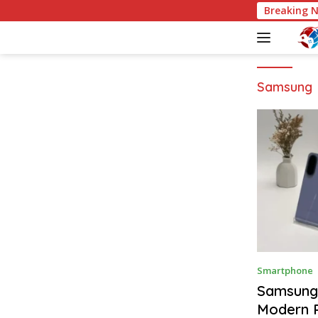
S
Breaking 
k
i
p
t
o
Samsung
c
o
n
t
e
n
t
Smartphone
Samsung
Modern 