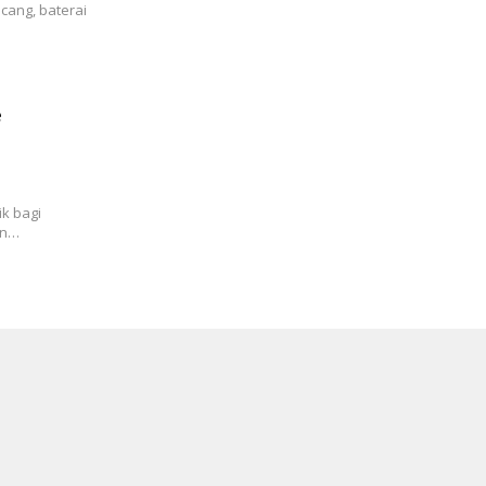
ang, baterai
e
ik bagi
an…