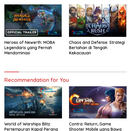
Heroes of Newerth: MOBA
Chaos and Defense: Strategi
Legendaris yang Pernah
Bertahan di Tengah
Mendominasi
Kekacauan
Recommendation for You
World of Warships Blitz:
Contra: Return, Game
Pertempuran Kapal Perang
Shooter Mobile yang Bawa