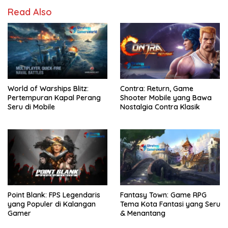
Read Also
World of Warships Blitz:
Contra: Return, Game
Pertempuran Kapal Perang
Shooter Mobile yang Bawa
Seru di Mobile
Nostalgia Contra Klasik
Point Blank: FPS Legendaris
Fantasy Town: Game RPG
yang Populer di Kalangan
Tema Kota Fantasi yang Seru
Gamer
& Menantang