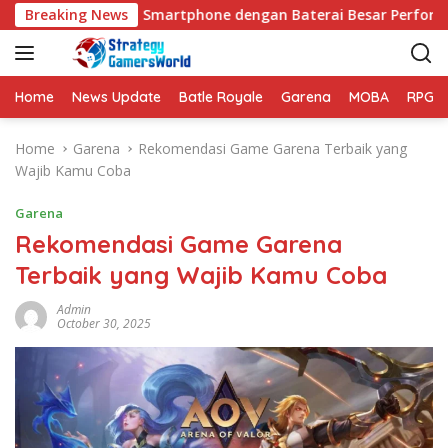
S
VIVO Y31d Pro: Smartphone dengan Baterai Besar Performa And
Breaking News
k
i
p
t
Home
News Update
Batle Royale
Garena
MOBA
RPG
o
c
Home
Garena
Rekomendasi Game Garena Terbaik yang
o
Wajib Kamu Coba
n
t
Garena
e
Rekomendasi Game Garena
n
Terbaik yang Wajib Kamu Coba
t
Admin
October 30, 2025