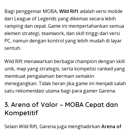
Bagi penggemar MOBA,
Wild Rift
adalah versi mobile
dari League of Legends yang dikemas secara lebih
ramping dan cepat. Game ini mempertahankan semua
elemen strategi, teamwork, dan skill tinggi dari versi
PC, namun dengan kontrol yang lebih mudah di layar
sentuh.
Wild Rift menawarkan berbagai champion dengan skill
unik, map yang strategis, serta kompetisi ranked yang
membuat pengalaman bermain semakin
menegangkan. Tidak heran jika game ini menjadi salah
satu rekomendasi utama bagi para gamer Garena.
3. Arena of Valor – MOBA Cepat dan
Kompetitif
Selain Wild Rift, Garena juga menghadirkan
Arena of