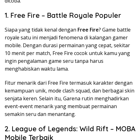
dicoba.
1. Free Fire – Battle Royale Populer
Siapa yang tidak kenal dengan
Free Fire
? Game battle
royale satu ini menjadi fenomena di kalangan gamer
mobile. Dengan durasi permainan yang cepat, sekitar
10 menit per match, Free Fire cocok untuk kamu yang
ingin pengalaman game seru tanpa harus
menghabiskan waktu lama.
Fitur menarik dari Free Fire termasuk karakter dengan
kemampuan unik, mode clash squad, dan berbagai skin
senjata keren. Selain itu, Garena rutin menghadirkan
event-event menarik yang membuat permainan
semakin seru dan menantang.
2. League of Legends: Wild Rift – MOBA
Mobile Terbaik