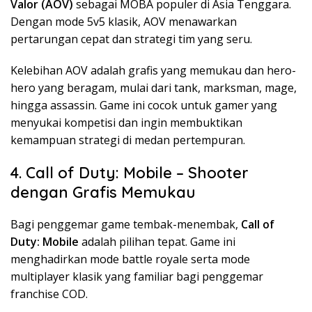
Valor (AOV)
sebagai MOBA populer di Asia Tenggara.
Dengan mode 5v5 klasik, AOV menawarkan
pertarungan cepat dan strategi tim yang seru.
Kelebihan AOV adalah grafis yang memukau dan hero-
hero yang beragam, mulai dari tank, marksman, mage,
hingga assassin. Game ini cocok untuk gamer yang
menyukai kompetisi dan ingin membuktikan
kemampuan strategi di medan pertempuran.
4. Call of Duty: Mobile – Shooter
dengan Grafis Memukau
Bagi penggemar game tembak-menembak,
Call of
Duty: Mobile
adalah pilihan tepat. Game ini
menghadirkan mode battle royale serta mode
multiplayer klasik yang familiar bagi penggemar
franchise COD.