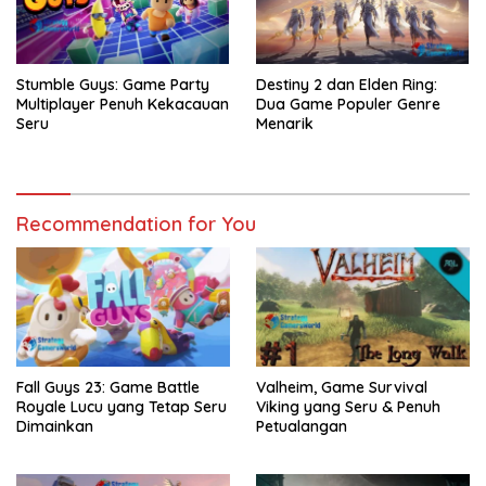
Stumble Guys: Game Party
Destiny 2 dan Elden Ring:
Multiplayer Penuh Kekacauan
Dua Game Populer Genre
Seru
Menarik
Recommendation for You
Fall Guys 23: Game Battle
Valheim, Game Survival
Royale Lucu yang Tetap Seru
Viking yang Seru & Penuh
Dimainkan
Petualangan