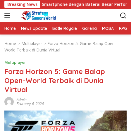
S
VIVO Y31d Pro: Smartphone dengan Baterai Besar Performa And
Breaking News
k
i
p
t
Home
News Update
Batle Royale
Garena
MOBA
RPG
o
c
Home
Multiplayer
Forza Horizon 5: Game Balap Open-
o
World Terbaik di Dunia Virtual
n
t
Multiplayer
e
Forza Horizon 5: Game Balap
n
Open-World Terbaik di Dunia
t
Virtual
Admin
February 6, 2026