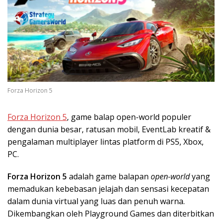
Forza Horizon 5
Forza Horizon 5
, game balap open-world populer
dengan dunia besar, ratusan mobil, EventLab kreatif &
pengalaman multiplayer lintas platform di PS5, Xbox,
PC.
Forza Horizon 5
adalah game balapan
open-world
yang
memadukan kebebasan jelajah dan sensasi kecepatan
dalam dunia virtual yang luas dan penuh warna.
Dikembangkan oleh Playground Games dan diterbitkan