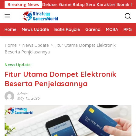
S
Mario Kart 8 Deluxe: Game Balap Seru Karakter Ikonik Nintend
Breaking News
k
i
p
t
Home
News Update
Batle Royale
Garena
MOBA
RPG
o
c
Home
News Update
Fitur Utama Dompet Elektronik
o
Beserta Penjelasannya
n
t
News Update
e
Fitur Utama Dompet Elektronik
n
Beserta Penjelasannya
t
Admin
May 15, 2026