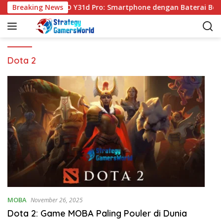
S
Breaking News
VIVO Y31d Pro: Smartphone dengan Baterai Besa
k
i
p
t
o
Dota 2
c
o
n
t
e
n
t
MOBA
November 26, 2025
Dota 2: Game MOBA Paling Pouler di Dunia