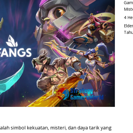
Game
Mist
4 He
Elde
Tah
alah simbol kekuatan, misteri, dan daya tarik yang