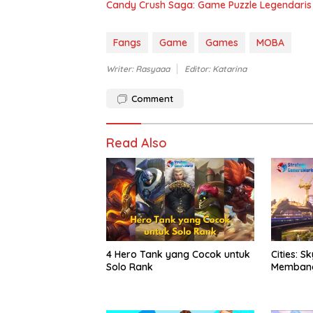
Candy Crush Saga: Game Puzzle Legendaris
Fangs
Game
Games
MOBA
Writer: Rasyaaa
Editor: Katarina
Comment
Read Also
4 Hero Tank yang Cocok untuk
Cities: S
Solo Rank
Membangu