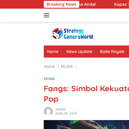
Skip
n Baterai Besar Performa Andal
Breaking News
Kupas Tuntas Fakta M
to
content
Home
News Update
Batle Royale
Home
MOBA
MOBA
Fangs: Simbol Kekuat
Pop
Admin
June 24, 2025