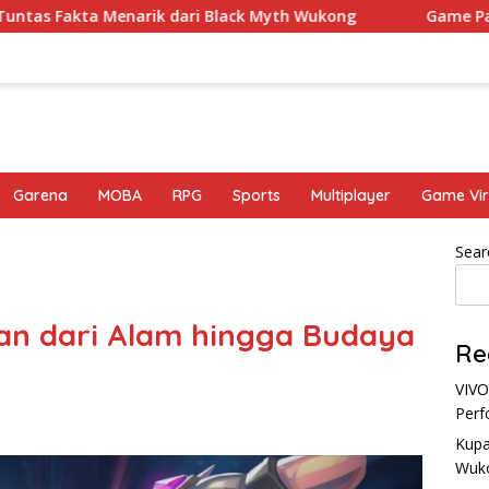
enarik dari Black Myth Wukong
Game Palworld Map, G
Garena
MOBA
RPG
Sports
Multiplayer
Game Vir
Sear
an dari Alam hingga Budaya
Re
VIVO
Perf
Kupa
Wuk