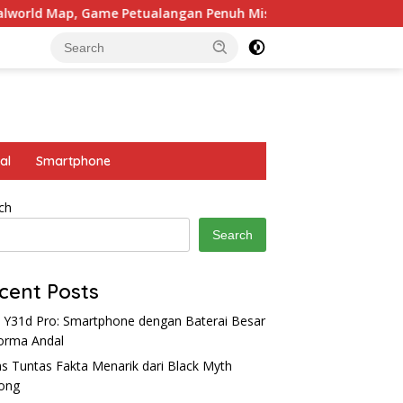
ame Petualangan Penuh Misteri
4 Hero Tank yang Coco
al
Smartphone
ch
Search
cent Posts
 Y31d Pro: Smartphone dengan Baterai Besar
orma Andal
s Tuntas Fakta Menarik dari Black Myth
ong