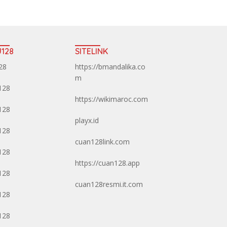
U128
SITELINK
128
https://bmandalika.co
m
128
https://wikimaroc.com
128
playx.id
128
cuan128link.com
128
https://cuan128.app
128
cuan128resmi.it.com
128
128