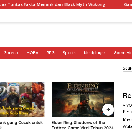
Tuntas Fakta Menarik dari Black Myth Wukong
Game Pa
Garena
MOBA
RPG
Sports
Multiplayer
Game Vir
Sear
Re
VIVO
Perf
Kupa
ank yang Cocok untuk
Elden Ring: Shadows of the
Googl
Wuk
k
Erdtree Game Viral Tahun 2024
Andr