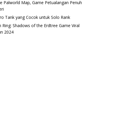
gih
Pertarungan Intens
 Palworld Map, Game Petualangan Penuh
eri
ro Tank yang Cocok untuk Solo Rank
n Ring: Shadows of the Erdtree Game Viral
un 2024