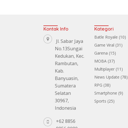
Kontak Info
Kategori
Batle Royale
(10)
Jl. Sabar Jaya
Game Viral
(31)
No.13Sungai
Garena
(15)
Kedukan, Kec.
MOBA
(37)
Rambutan,
Multiplayer
(11)
Kab.
News Update
(78)
Banyuasin,
RPG
(38)
Sumatera
Selatan
Smartphone
(9)
30967,
Sports
(25)
Indonesia
+62 8856