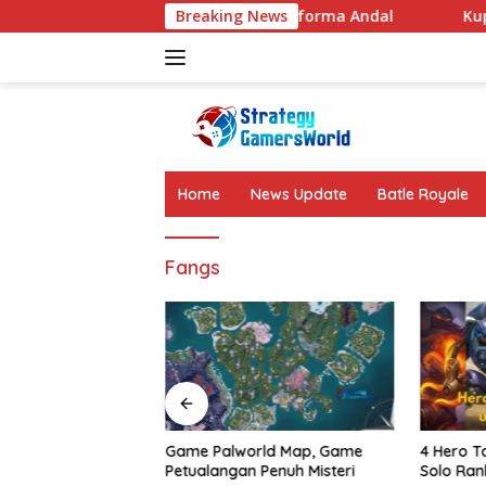
Skip
artphone dengan Baterai Besar Performa Andal
Breaking News
Kupas 
to
content
Home
News Update
Batle Royale
Fangs
s Fakta Menarik
Game Palworld Map, Game
4 Hero T
Myth Wukong
Petualangan Penuh Misteri
Solo Ran