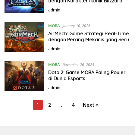
dengan Karakter Ikonik Blizzard
admin
MOBA
January 10, 2026
AirMech: Game Strategi Real-Time
dengan Perang Mekanis yang Seru
admin
MOBA
November 26, 2025
Dota 2: Game MOBA Paling Pouler
di Dunia Esports
admin
P
1
2
…
4
Next »
o
s
t