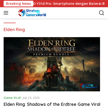
S
Breaking News
VIVO Y31d Pro: Smartphone dengan Baterai Besa
k
i
p
t
o
Elden Ring
c
o
n
t
e
n
t
Game Viral
July 23, 2026
Elden Ring: Shadows of the Erdtree Game Viral