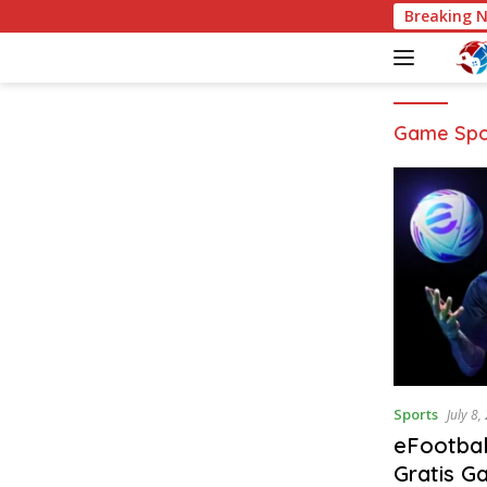
S
Breaking 
k
i
p
t
o
Game Spo
c
o
n
t
e
n
t
Sports
July 8,
eFootbal
Gratis G