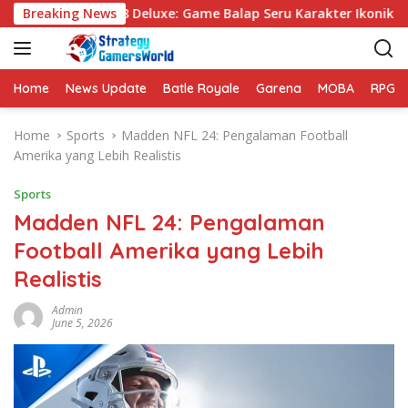
S
Mario Kart 8 Deluxe: Game Balap Seru Karakter Ikonik Ninten
Breaking News
k
i
p
t
Home
News Update
Batle Royale
Garena
MOBA
RPG
o
c
Home
Sports
Madden NFL 24: Pengalaman Football
o
Amerika yang Lebih Realistis
n
t
Sports
e
Madden NFL 24: Pengalaman
n
Football Amerika yang Lebih
t
Realistis
Admin
June 5, 2026