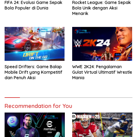
FIFA 24: Evolusi Game Sepak
Rocket League: Game Sepak
Bola Populer di Dunia
Bola Unik dengan Aksi
Menarik
Speed Drifters: Game Balap
WWE 2K24: Pengalaman
Mobile Drift yang Kompetitif
Gulat Virtual Ultimatif Wrestle
dan Penuh Aksi
Mania
Recommendation for You