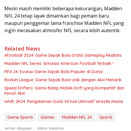
Meski masih memiliki beberapa kekurangan, Madden
NFL 24 tetap layak dimainkan bagi pemain baru
maupun penggemar lama franchise Madden NFL yang
ingin merasakan atmosfer NFL secara lebih autentik.
Related News
eFootball 2024: Game Sepak Bola Gratis Gameplay Realistis
Madden NFL Series: Simulasi American Football Terbaik !
FIFA 24: Evolusi Game Sepak Bola Populer di Dunia
Rocket League: Game Sepak Bola Unik dengan Aksi Menarik
Speed Drifters: Game Balap Mobile Drift yang Kompetitif dan
Penuh Aksi
WWE 2K24: Pengalaman Gulat Virtual Ultimatif Wrestle Mania
Game Sports
Games
Madden NFL 24
Sports
Writer: Rasyaaa
Editor: Katarina