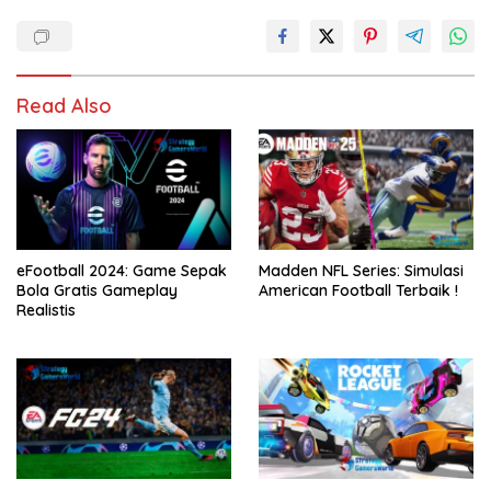
Read Also
eFootball 2024: Game Sepak
Madden NFL Series: Simulasi
Bola Gratis Gameplay
American Football Terbaik !
Realistis