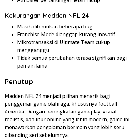
Kekurangan Madden NFL 24
Masih ditemukan beberapa bug
Franchise Mode dianggap kurang inovatif
Mikrotransaksi di Ultimate Team cukup
mengganggu
Tidak semua perubahan terasa signifikan bagi
pemain lama
Penutup
Madden NFL 24 menjadi pilihan menarik bagi
penggemar game olahraga, khususnya football
Amerika. Dengan peningkatan gameplay, visual
realistis, dan fitur online yang lebih modern, game ini
menawarkan pengalaman bermain yang lebih seru
dibanding seri sebelumnya.