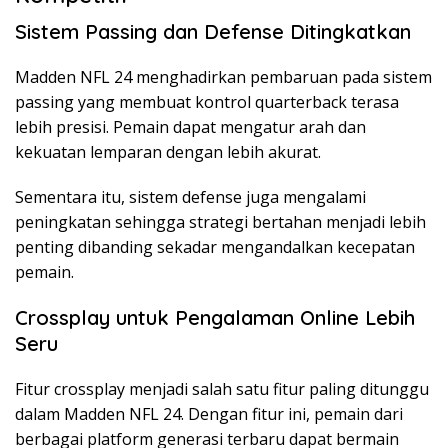
Sistem Passing dan Defense Ditingkatkan
Madden NFL 24 menghadirkan pembaruan pada sistem
passing yang membuat kontrol quarterback terasa
lebih presisi. Pemain dapat mengatur arah dan
kekuatan lemparan dengan lebih akurat.
Sementara itu, sistem defense juga mengalami
peningkatan sehingga strategi bertahan menjadi lebih
penting dibanding sekadar mengandalkan kecepatan
pemain.
Crossplay untuk Pengalaman Online Lebih
Seru
Fitur crossplay menjadi salah satu fitur paling ditunggu
dalam Madden NFL 24. Dengan fitur ini, pemain dari
berbagai platform generasi terbaru dapat bermain