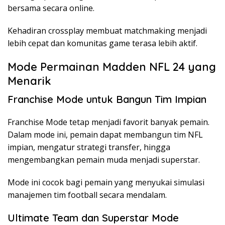
bersama secara online.
Kehadiran crossplay membuat matchmaking menjadi
lebih cepat dan komunitas game terasa lebih aktif.
Mode Permainan Madden NFL 24 yang
Menarik
Franchise Mode untuk Bangun Tim Impian
Franchise Mode tetap menjadi favorit banyak pemain.
Dalam mode ini, pemain dapat membangun tim NFL
impian, mengatur strategi transfer, hingga
mengembangkan pemain muda menjadi superstar.
Mode ini cocok bagi pemain yang menyukai simulasi
manajemen tim football secara mendalam.
Ultimate Team dan Superstar Mode