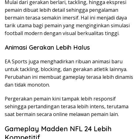
Mulai dari gerakan berlari, tackling, hingga ekspresi
pemain dibuat lebih detail sehingga pengalaman
bermain terasa semakin imersif. Hal ini menjadi daya
tarik utama bagi pemain yang menginginkan simulasi
football modern dengan visual berkualitas tinggi.
Animasi Gerakan Lebih Halus
EA Sports juga menghadirkan ribuan animasi baru
untuk tackling, blocking, dan gerakan atletik lainnya.
Perubahan ini membuat gameplay terasa lebih dinamis
dan tidak monoton.
Pergerakan pemain kini tampak lebih responsif
sehingga pertandingan terasa lebih intens, terutama
saat bermain secara online melawan pemain lain.
Gameplay Madden NFL 24 Lebih
Kompetitif