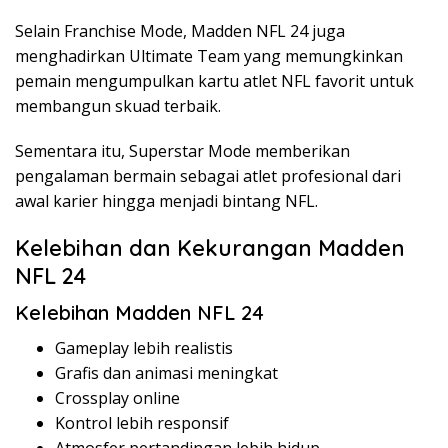
Selain Franchise Mode, Madden NFL 24 juga
menghadirkan Ultimate Team yang memungkinkan
pemain mengumpulkan kartu atlet NFL favorit untuk
membangun skuad terbaik.
Sementara itu, Superstar Mode memberikan
pengalaman bermain sebagai atlet profesional dari
awal karier hingga menjadi bintang NFL.
Kelebihan dan Kekurangan Madden
NFL 24
Kelebihan Madden NFL 24
Gameplay lebih realistis
Grafis dan animasi meningkat
Crossplay online
Kontrol lebih responsif
Atmosfer pertandingan lebih hidup