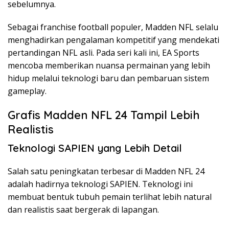
sebelumnya.
Sebagai franchise football populer, Madden NFL selalu
menghadirkan pengalaman kompetitif yang mendekati
pertandingan NFL asli. Pada seri kali ini, EA Sports
mencoba memberikan nuansa permainan yang lebih
hidup melalui teknologi baru dan pembaruan sistem
gameplay.
Grafis Madden NFL 24 Tampil Lebih
Realistis
Teknologi SAPIEN yang Lebih Detail
Salah satu peningkatan terbesar di Madden NFL 24
adalah hadirnya teknologi SAPIEN. Teknologi ini
membuat bentuk tubuh pemain terlihat lebih natural
dan realistis saat bergerak di lapangan.