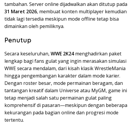
tambahan. Server online dijadwalkan akan ditutup pada
31 Maret 2026
, membuat konten multiplayer kemudian
tidak lagi tersedia meskipun mode offline tetap bisa
dimainkan oleh pemiliknya.
Penutup
Secara keseluruhan,
WWE 2K24
menghadirkan paket
lengkap bagi fans gulat yang ingin merasakan simulasi
WWE secara mendalam, dari kisah klasik WrestleMania
hingga pengembangan karakter dalam mode karier.
Dengan roster besar, mode permainan beragam, dan
tantangan kreatif dalam Universe atau MyGM, game ini
tetap menjadi salah satu permainan gulat paling
komprehensif di pasaran—meskipun dengan beberapa
kekurangan pada bagian online dan progresi mode
tertentu.