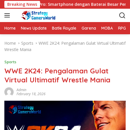
S
VIVO Y31d Pro: Smartphone dengan Baterai Besar Performa 
Breaking News
k
i
p
t
Home
News Update
Batle Royale
Garena
MOBA
RPG
o
c
Home
Sports
WWE 2K24: Pengalaman Gulat Virtual Ultimatif
o
Wrestle Mania
n
t
Sports
e
WWE 2K24: Pengalaman Gulat
n
Virtual Ultimatif Wrestle Mania
t
Admin
February 18, 2026