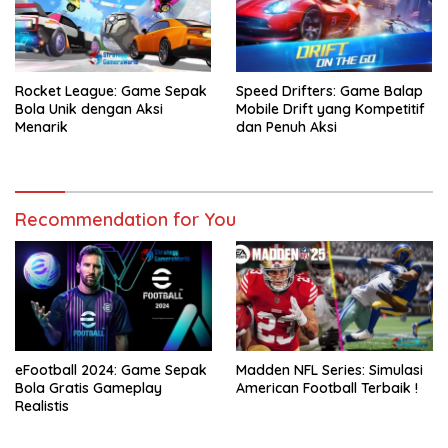
Rocket League: Game Sepak
Speed Drifters: Game Balap
Bola Unik dengan Aksi
Mobile Drift yang Kompetitif
Menarik
dan Penuh Aksi
Recommendation for You
eFootball 2024: Game Sepak
Madden NFL Series: Simulasi
Bola Gratis Gameplay
American Football Terbaik !
Realistis