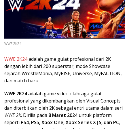
WWE 2K24
WWE 2K24
adalah game gulat profesional dari 2K
dengan lebih dari 200 superstar, mode Showcase
sejarah WrestleMania, MyRISE, Universe, MyFACTION,
dan match baru.
WWE 2K24
adalah game video olahraga gulat
profesional yang dikembangkan oleh Visual Concepts
dan diterbitkan oleh 2K sebagai entri utama dalam seri
WWE 2K
. Dirilis pada
8 Maret 2024
untuk platform
seperti
PS4, PS5, Xbox One, Xbox Series X|S, dan PC
,