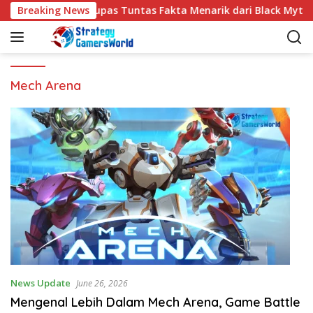
S
Breaking News
Kupas Tuntas Fakta Menarik dari Black Myth
k
i
p
t
o
Mech Arena
c
o
n
t
e
n
t
News Update
June 26, 2026
Mengenal Lebih Dalam Mech Arena, Game Battle