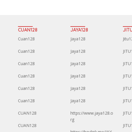
CUAN128
JAYA128
JIT
Cuan128
Jaya128
Jitu
Cuan128
Jaya128
JITU
Cuan128
Jaya128
JITU
Cuan128
Jaya128
JITU
Cuan128
Jaya128
JITU
Cuan128
Jaya128
JITU
CUAN128
https://www.jaya128.o
JITU
rg
CUAN128
JITU
https://heylink.me/JAY