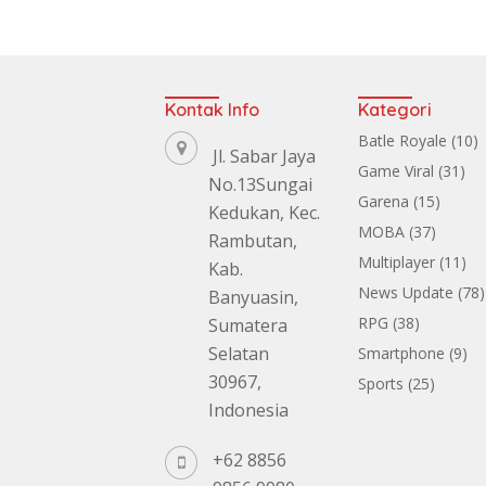
Kontak Info
Kategori
Batle Royale
(10)
Jl. Sabar Jaya
Game Viral
(31)
No.13Sungai
Garena
(15)
Kedukan, Kec.
MOBA
(37)
Rambutan,
Multiplayer
(11)
Kab.
News Update
(78)
Banyuasin,
RPG
(38)
Sumatera
Selatan
Smartphone
(9)
30967,
Sports
(25)
Indonesia
+62 8856