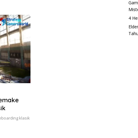
Cang
Game
Mist
4 He
Elde
Tah
Remake
ik
eboarding klasik