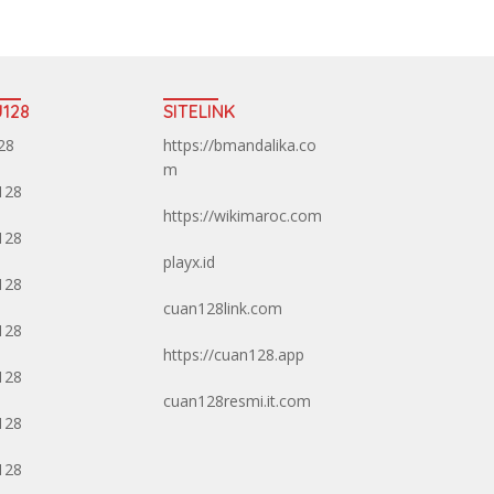
U128
SITELINK
128
https://bmandalika.co
m
128
https://wikimaroc.com
128
playx.id
128
cuan128link.com
128
https://cuan128.app
128
cuan128resmi.it.com
128
128