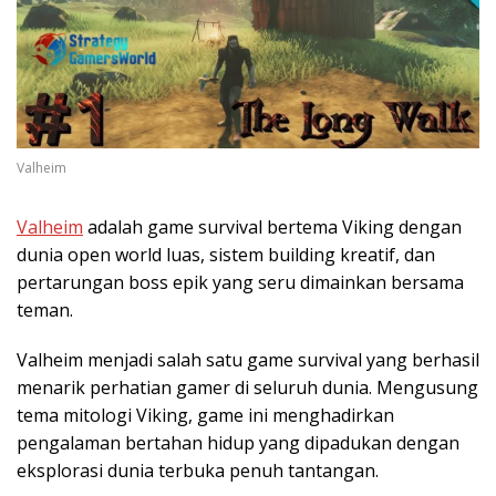
Valheim
Valheim
adalah game survival bertema Viking dengan
dunia open world luas, sistem building kreatif, dan
pertarungan boss epik yang seru dimainkan bersama
teman.
Valheim menjadi salah satu game survival yang berhasil
menarik perhatian gamer di seluruh dunia. Mengusung
tema mitologi Viking, game ini menghadirkan
pengalaman bertahan hidup yang dipadukan dengan
eksplorasi dunia terbuka penuh tantangan.