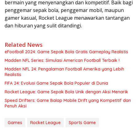
bermain yang menyenangkan dan kompetitif. Baik bagi
penggemar sepak bola, penggemar mobil, maupun
gamer kasual, Rocket League menawarkan tantangan
dan hiburan yang sulit ditandingi.
Related News
eFootball 2024: Game Sepak Bola Gratis Gameplay Realistis
Madden NFL Series: Simulasi American Football Terbaik !
Madden NFL 24: Pengalaman Football Amerika yang Lebih
Realistis
FIFA 24: Evolusi Game Sepak Bola Populer di Dunia
Rocket League: Game Sepak Bola Unik dengan Aksi Menarik
Speed Drifters: Game Balap Mobile Drift yang Kompetitif dan
Penuh Aksi
Games
Rocket League
Sports Game