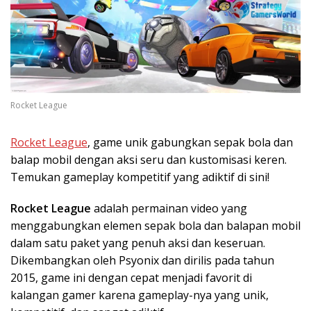
Rocket League
Rocket League
, game unik gabungkan sepak bola dan
balap mobil dengan aksi seru dan kustomisasi keren.
Temukan gameplay kompetitif yang adiktif di sini!
Rocket League
adalah permainan video yang
menggabungkan elemen sepak bola dan balapan mobil
dalam satu paket yang penuh aksi dan keseruan.
Dikembangkan oleh Psyonix dan dirilis pada tahun
2015, game ini dengan cepat menjadi favorit di
kalangan gamer karena gameplay-nya yang unik,