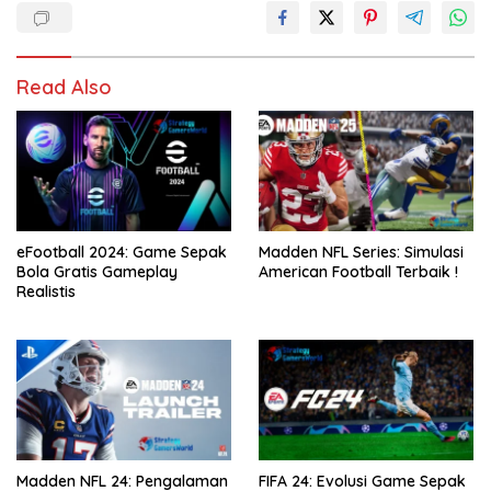
Read Also
eFootball 2024: Game Sepak
Madden NFL Series: Simulasi
Bola Gratis Gameplay
American Football Terbaik !
Realistis
Madden NFL 24: Pengalaman
FIFA 24: Evolusi Game Sepak