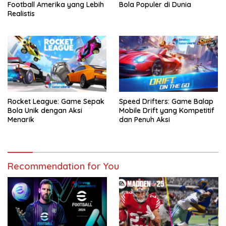
Football Amerika yang Lebih
Bola Populer di Dunia
Realistis
Rocket League: Game Sepak
Speed Drifters: Game Balap
Bola Unik dengan Aksi
Mobile Drift yang Kompetitif
Menarik
dan Penuh Aksi
Recommendation for You