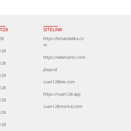
U128
SITELINK
128
https://bmandalika.co
m
128
https://wikimaroc.com
128
playx.id
128
cuan128link.com
128
https://cuan128.app
128
cuan128resmi.it.com
128
128