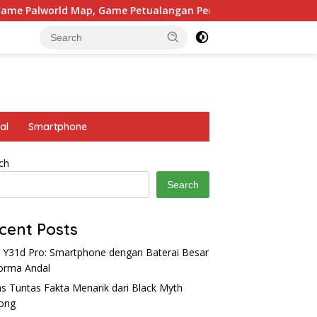
alworld Map, Game Petualangan Penuh Misteri
4 Hero 
al
Smartphone
ch
Search
cent Posts
 Y31d Pro: Smartphone dengan Baterai Besar
orma Andal
s Tuntas Fakta Menarik dari Black Myth
e Pixel 9a: Smartphone
Naraka: Bladepoint – Battle
Ci
ong
oid Modern dengan AI
Royale dengan Aksi
M