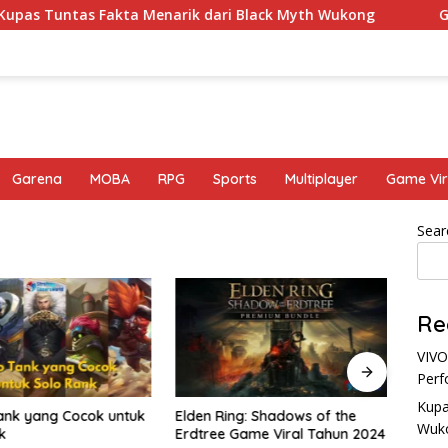
Tuntas Fakta Menarik dari Black Myth Wukong
Game P
Garena
MOBA
RPG
Sports
Multiplayer
Game Vir
Sear
Re
VIVO
Perf
Kupa
ank yang Cocok untuk
Elden Ring: Shadows of the
Googl
Wuk
k
Erdtree Game Viral Tahun 2024
Andr