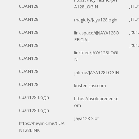
CUAN128
JITU
A128LOGIN
CUAN128
JITU
magic.ly/Jaya128login
CUAN128
Jitu
link.space/@JAYA128O
FFICIAL
CUAN128
jitu
linktr.ee/JAYA128LOGI
CUAN128
N
CUAN128
jali.me/JAYA128LOGIN
CUAN128
kristenisasi.com
Cuan128 Login
https://asolopreneur.c
om
Cuan128 Login
Jaya128 Slot
https://heylink.me/CUA
N128LINK