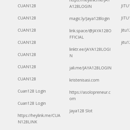
CUAN128
JITU
A128LOGIN
CUAN128
JITU
magic.ly/Jaya128login
CUAN128
Jitu
link.space/@JAYA128O
FFICIAL
CUAN128
jitu
linktr.ee/JAYA128LOGI
CUAN128
N
CUAN128
jali.me/JAYA128LOGIN
CUAN128
kristenisasi.com
Cuan128 Login
https://asolopreneur.c
om
Cuan128 Login
Jaya128 Slot
https://heylink.me/CUA
N128LINK