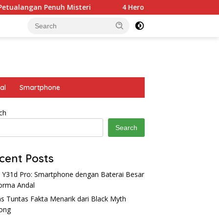
angan Penuh Misteri
4 Hero Tank yang Cocok untuk So
al
Smartphone
ch
Search
cent Posts
 Y31d Pro: Smartphone dengan Baterai Besar
orma Andal
s Tuntas Fakta Menarik dari Black Myth
a: Bladepoint – Battle
Cities: Skylines: Game Simulasi
V
ong
e dengan Aksi
Membangun Kota Realistis
d