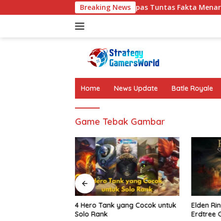
Skip
Besar Performa Andal
Breaking News
Kupas Tuntas Fakta Menarik dar
to
content
Home
News Update
Batle Royale
Game Tebak Gambar
rld Map, Game
4 Hero Tank yang Cocok untuk
Elden Ri
 Penuh Misteri
Solo Rank
Erdtree 