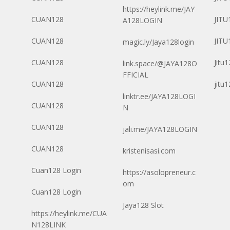
https://heylink.me/JAY
CUAN128
JITU
A128LOGIN
CUAN128
JITU
magic.ly/Jaya128login
CUAN128
Jitu
link.space/@JAYA128O
FFICIAL
CUAN128
jitu
linktr.ee/JAYA128LOGI
CUAN128
N
CUAN128
jali.me/JAYA128LOGIN
CUAN128
kristenisasi.com
Cuan128 Login
https://asolopreneur.c
om
Cuan128 Login
Jaya128 Slot
https://heylink.me/CUA
N128LINK