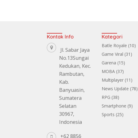
Kontak Info
Kategori
Batle Royale
(10)
Jl. Sabar Jaya
Game Viral
(31)
No.13Sungai
Garena
(15)
Kedukan, Kec.
MOBA
(37)
Rambutan,
Multiplayer
(11)
Kab.
News Update
(78)
Banyuasin,
RPG
(38)
Sumatera
Selatan
Smartphone
(9)
30967,
Sports
(25)
Indonesia
+62 8856