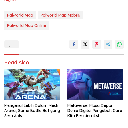
Palworld Map
Palworld Map Mobile
Palworld Map Online
Read Also
Mengenal Lebih Dalam Mech
Metaverse: Masa Depan
Arena, Game Battle Bot yang
Dunia Digital Pengubah Cara
Seru Abis
Kita Berinteraksi