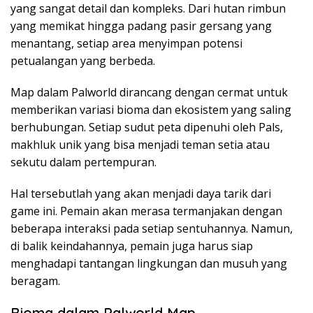
yang sangat detail dan kompleks. Dari hutan rimbun
yang memikat hingga padang pasir gersang yang
menantang, setiap area menyimpan potensi
petualangan yang berbeda.
Map dalam Palworld dirancang dengan cermat untuk
memberikan variasi bioma dan ekosistem yang saling
berhubungan. Setiap sudut peta dipenuhi oleh Pals,
makhluk unik yang bisa menjadi teman setia atau
sekutu dalam pertempuran.
Hal tersebutlah yang akan menjadi daya tarik dari
game ini. Pemain akan merasa termanjakan dengan
beberapa interaksi pada setiap sentuhannya. Namun,
di balik keindahannya, pemain juga harus siap
menghadapi tantangan lingkungan dan musuh yang
beragam.
Bioma dalam Palworld Map