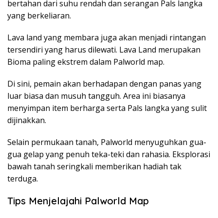
bertahan dari suhu rendah dan serangan Pals langka
yang berkeliaran.
Lava land yang membara juga akan menjadi rintangan
tersendiri yang harus dilewati. Lava Land merupakan
Bioma paling ekstrem dalam Palworld map.
Di sini, pemain akan berhadapan dengan panas yang
luar biasa dan musuh tangguh. Area ini biasanya
menyimpan item berharga serta Pals langka yang sulit
dijinakkan.
Selain permukaan tanah, Palworld menyuguhkan gua-
gua gelap yang penuh teka-teki dan rahasia. Eksplorasi
bawah tanah seringkali memberikan hadiah tak
terduga.
Tips Menjelajahi Palworld Map