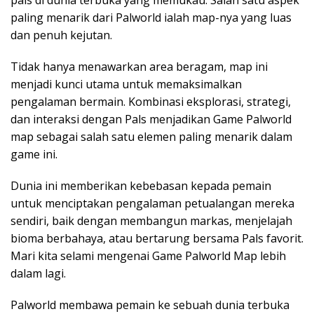
paling menarik dari Palworld ialah map-nya yang luas
dan penuh kejutan.
Tidak hanya menawarkan area beragam, map ini
menjadi kunci utama untuk memaksimalkan
pengalaman bermain. Kombinasi eksplorasi, strategi,
dan interaksi dengan Pals menjadikan Game Palworld
map sebagai salah satu elemen paling menarik dalam
game ini.
Dunia ini memberikan kebebasan kepada pemain
untuk menciptakan pengalaman petualangan mereka
sendiri, baik dengan membangun markas, menjelajah
bioma berbahaya, atau bertarung bersama Pals favorit.
Mari kita selami mengenai Game Palworld Map lebih
dalam lagi.
Palworld membawa pemain ke sebuah dunia terbuka