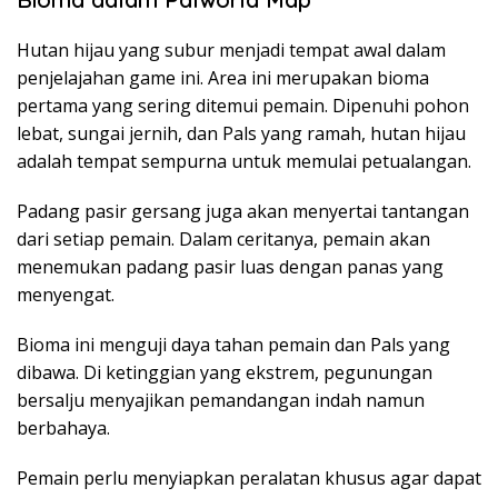
Hutan hijau yang subur menjadi tempat awal dalam
penjelajahan game ini. Area ini merupakan bioma
pertama yang sering ditemui pemain. Dipenuhi pohon
lebat, sungai jernih, dan Pals yang ramah, hutan hijau
adalah tempat sempurna untuk memulai petualangan.
Padang pasir gersang juga akan menyertai tantangan
dari setiap pemain. Dalam ceritanya, pemain akan
menemukan padang pasir luas dengan panas yang
menyengat.
Bioma ini menguji daya tahan pemain dan Pals yang
dibawa. Di ketinggian yang ekstrem, pegunungan
bersalju menyajikan pemandangan indah namun
berbahaya.
Pemain perlu menyiapkan peralatan khusus agar dapat