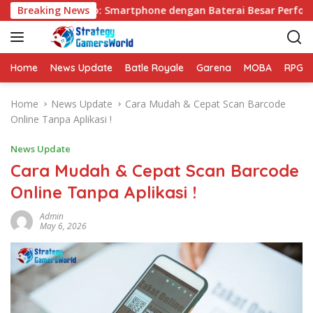
S
VIVO Y31d Pro: Smartphone dengan Baterai Besar Performa An
Breaking News
k
i
p
t
Home
News Update
Batle Royale
Garena
MOBA
RPG
o
c
Home
News Update
Cara Mudah & Cepat Scan Barcode
o
Online Tanpa Aplikasi !
n
t
News Update
e
Cara Mudah & Cepat Scan Barcode
n
Online Tanpa Aplikasi !
t
Admin
May 6, 2026