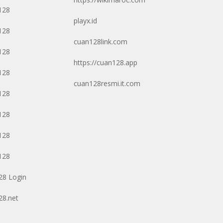
128
playx.id
128
cuan128link.com
128
https://cuan128.app
128
cuan128resmi.it.com
128
128
128
128
128 Login
128.net