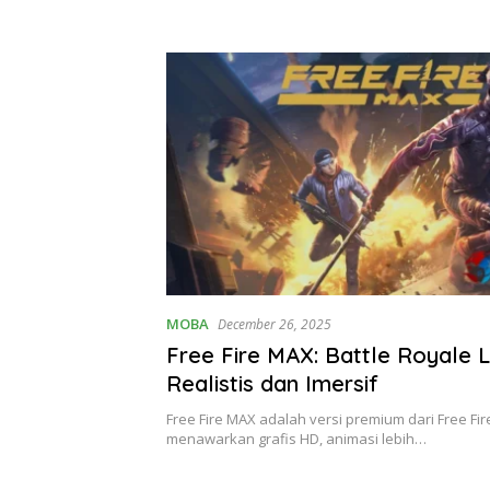
MOBA
December 26, 2025
Free Fire MAX: Battle Royale L
Realistis dan Imersif
Free Fire MAX adalah versi premium dari Free Fir
menawarkan grafis HD, animasi lebih…