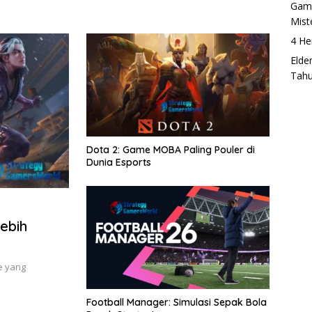
Cang
Game
Mist
4 He
Elde
Tah
Dota 2: Game MOBA Paling Pouler di
Dunia Esports
ebih
e yang
Football Manager: Simulasi Sepak Bola