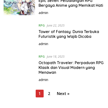
Epic Seven: Petualangan RPG
Bergaya Anime yang Memikat Hati
admin
RPG
June 22, 2025
Tower of Fantasy: Dunia Terbuka
Futuristik yang Wajib Dicoba
admin
RPG
June 18, 2025
Octopath Traveler: Perpaduan RPG
Klasik dan Visual Modern yang
Menawan
admin
P
1
2
Next »
o
s