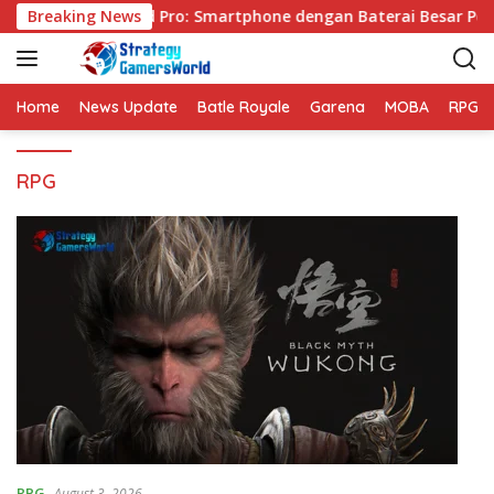
S
Breaking News
VIVO Y31d Pro: Smartphone dengan Baterai Besar Perf
k
i
p
t
Home
News Update
Batle Royale
Garena
MOBA
RPG
o
c
RPG
o
n
t
e
n
t
RPG
August 3, 2026