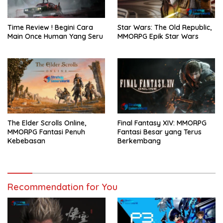
Time Review ! Begini Cara
Star Wars: The Old Republic,
Main Once Human Yang Seru
MMORPG Epik Star Wars
The Elder Scrolls Online,
Final Fantasy XIV: MMORPG
MMORPG Fantasi Penuh
Fantasi Besar yang Terus
Kebebasan
Berkembang
Recommendation for You