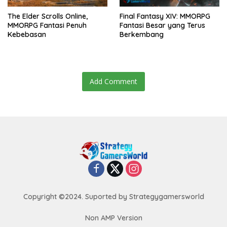
The Elder Scrolls Online,
Final Fantasy XIV: MMORPG
MMORPG Fantasi Penuh
Fantasi Besar yang Terus
Kebebasan
Berkembang
Add Comment
Copyright ©2024. Suported by Strategygamersworld
Non AMP Version