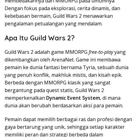
membedakannya dari MMORPG pada umumnya.
Dengan fokus pada eksplorasi, cerita dinamis, dan
kebebasan bermain, Guild Wars 2 menawarkan
pengalaman petualangan yang mendalam.
Apa Itu Guild Wars 2?
Guild Wars 2 adalah game MMORPG
free-to-play
yang
dikembangkan oleh ArenaNet. Game ini membawa
pemain ke dunia fantasi bernama Tyria, sebuah dunia
yang penuh konflik, makhluk mistis, dan kisah epik.
Berbeda dengan MMORPG klasik yang sangat
bergantung pada quest statis, Guild Wars 2
memperkenalkan
Dynamic Event System
, di mana
dunia akan berubah berdasarkan aksi para pemain.
Pemain dapat memilih berbagai ras dan profesi dengan
gaya bertarung yang unik, sehingga setiap karakter
memiliki peran dan strategi berbeda dalam