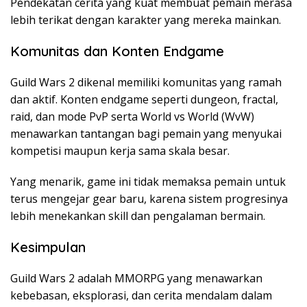
Pendekatan cerita yang kuat membuat pemain merasa
lebih terikat dengan karakter yang mereka mainkan.
Komunitas dan Konten Endgame
Guild Wars 2 dikenal memiliki komunitas yang ramah
dan aktif. Konten endgame seperti dungeon, fractal,
raid, dan mode PvP serta World vs World (WvW)
menawarkan tantangan bagi pemain yang menyukai
kompetisi maupun kerja sama skala besar.
Yang menarik, game ini tidak memaksa pemain untuk
terus mengejar gear baru, karena sistem progresinya
lebih menekankan skill dan pengalaman bermain.
Kesimpulan
Guild Wars 2 adalah MMORPG yang menawarkan
kebebasan, eksplorasi, dan cerita mendalam dalam