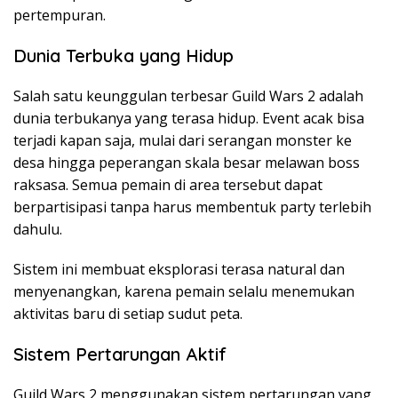
pertempuran.
Dunia Terbuka yang Hidup
Salah satu keunggulan terbesar Guild Wars 2 adalah
dunia terbukanya yang terasa hidup. Event acak bisa
terjadi kapan saja, mulai dari serangan monster ke
desa hingga peperangan skala besar melawan boss
raksasa. Semua pemain di area tersebut dapat
berpartisipasi tanpa harus membentuk party terlebih
dahulu.
Sistem ini membuat eksplorasi terasa natural dan
menyenangkan, karena pemain selalu menemukan
aktivitas baru di setiap sudut peta.
Sistem Pertarungan Aktif
Guild Wars 2 menggunakan sistem pertarungan yang