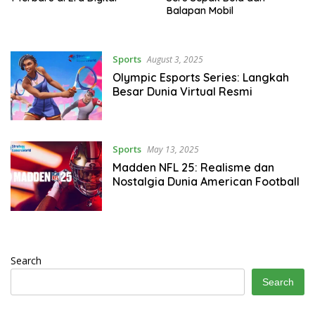
Balapan Mobil
Sports
August 3, 2025
Olympic Esports Series: Langkah
Besar Dunia Virtual Resmi
Sports
May 13, 2025
Madden NFL 25: Realisme dan
Nostalgia Dunia American Football
Search
Search