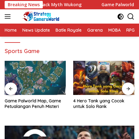
Skip
Menarik dari Black Myth Wukong
Breaking News
Game Palworld Map, 
to
content
Home
News Update
Batle Royale
Garena
MOBA
RPG
Sports Game
ame Palworld Map, Game
4 Hero Tank yang Cocok
El
etualangan Penuh Misteri
untuk Solo Rank
Er
2