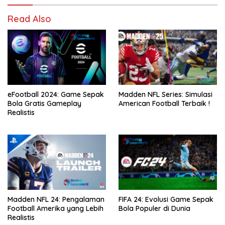
Read Also
eFootball 2024: Game Sepak
Madden NFL Series: Simulasi
Bola Gratis Gameplay
American Football Terbaik !
Realistis
Madden NFL 24: Pengalaman
FIFA 24: Evolusi Game Sepak
Football Amerika yang Lebih
Bola Populer di Dunia
Realistis