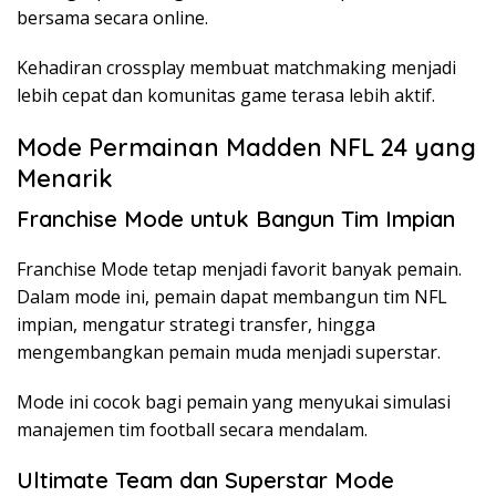
bersama secara online.
Kehadiran crossplay membuat matchmaking menjadi
lebih cepat dan komunitas game terasa lebih aktif.
Mode Permainan Madden NFL 24 yang
Menarik
Franchise Mode untuk Bangun Tim Impian
Franchise Mode tetap menjadi favorit banyak pemain.
Dalam mode ini, pemain dapat membangun tim NFL
impian, mengatur strategi transfer, hingga
mengembangkan pemain muda menjadi superstar.
Mode ini cocok bagi pemain yang menyukai simulasi
manajemen tim football secara mendalam.
Ultimate Team dan Superstar Mode