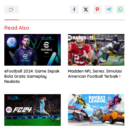
Read Also
eFootball 2024: Game Sepak
Madden NFL Series: Simulasi
Bola Gratis Gameplay
American Football Terbaik !
Realistis