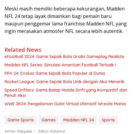
Meski masih memiliki beberapa kekurangan, Madden
NFL 24 tetap layak dimainkan bagi pemain baru
maupun penggemar lama franchise Madden NFL yang
ingin merasakan atmosfer NFL secara lebih autentik.
Related News
eFootball 2024: Game Sepak Bola Gratis Gameplay Realistis
Madden NFL Series: Simulasi American Football Terbaik !
FIFA 24: Evolusi Game Sepak Bola Populer di Dunia
Rocket League: Game Sepak Bola Unik dengan Aksi Menarik
Speed Drifters: Game Balap Mobile Drift yang Kompetitif dan
Penuh Aksi
WWE 2K24: Pengalaman Gulat Virtual Ultimatif Wrestle Mania
Game Sports
Games
Madden NFL 24
Sports
Writer: Rasyaaa
Editor: Katarina