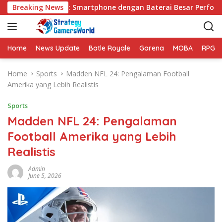
S
VIVO Y31d Pro: Smartphone dengan Baterai Besar Performa And
Breaking News
k
i
p
t
Home
News Update
Batle Royale
Garena
MOBA
RPG
o
c
Home
Sports
Madden NFL 24: Pengalaman Football
o
Amerika yang Lebih Realistis
n
t
Sports
e
Madden NFL 24: Pengalaman
n
Football Amerika yang Lebih
t
Realistis
Admin
June 5, 2026