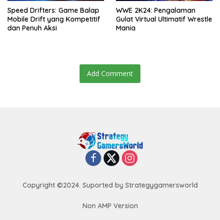
Speed Drifters: Game Balap
WWE 2K24: Pengalaman
Mobile Drift yang Kompetitif
Gulat Virtual Ultimatif Wrestle
dan Penuh Aksi
Mania
Add Comment
Copyright ©2024. Suported by Strategygamersworld
Non AMP Version