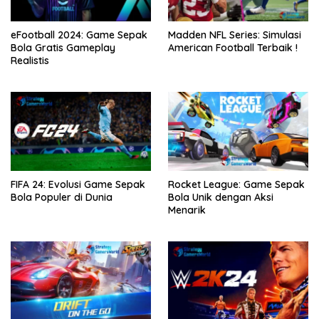
eFootball 2024: Game Sepak
Madden NFL Series: Simulasi
Bola Gratis Gameplay
American Football Terbaik !
Realistis
FIFA 24: Evolusi Game Sepak
Rocket League: Game Sepak
Bola Populer di Dunia
Bola Unik dengan Aksi
Menarik