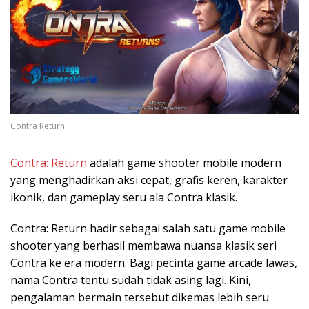
Contra Return
Contra: Return
adalah game shooter mobile modern
yang menghadirkan aksi cepat, grafis keren, karakter
ikonik, dan gameplay seru ala Contra klasik.
Contra: Return hadir sebagai salah satu game mobile
shooter yang berhasil membawa nuansa klasik seri
Contra ke era modern. Bagi pecinta game arcade lawas,
nama Contra tentu sudah tidak asing lagi. Kini,
pengalaman bermain tersebut dikemas lebih seru