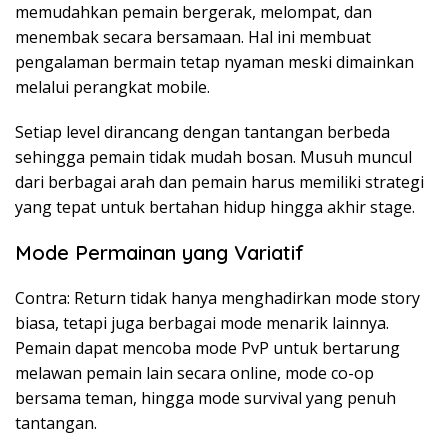
memudahkan pemain bergerak, melompat, dan
menembak secara bersamaan. Hal ini membuat
pengalaman bermain tetap nyaman meski dimainkan
melalui perangkat mobile.
Setiap level dirancang dengan tantangan berbeda
sehingga pemain tidak mudah bosan. Musuh muncul
dari berbagai arah dan pemain harus memiliki strategi
yang tepat untuk bertahan hidup hingga akhir stage.
Mode Permainan yang Variatif
Contra: Return tidak hanya menghadirkan mode story
biasa, tetapi juga berbagai mode menarik lainnya.
Pemain dapat mencoba mode PvP untuk bertarung
melawan pemain lain secara online, mode co-op
bersama teman, hingga mode survival yang penuh
tantangan.