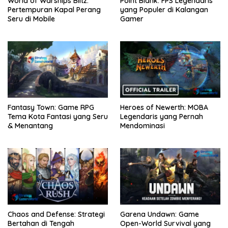
World of Warships Blitz:
Point Blank: FPS Legendaris
Pertempuran Kapal Perang
yang Populer di Kalangan
Seru di Mobile
Gamer
Fantasy Town: Game RPG
Heroes of Newerth: MOBA
Tema Kota Fantasi yang Seru
Legendaris yang Pernah
& Menantang
Mendominasi
Chaos and Defense: Strategi
Garena Undawn: Game
Bertahan di Tengah
Open-World Survival yang