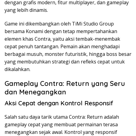
dengan grafis modern, fitur multiplayer, dan gameplay
yang lebih dinamis.
Game ini dikembangkan oleh TiMi Studio Group
bersama Konami dengan tetap mempertahankan
elemen khas Contra, yaitu aksi tembak-menembak
cepat penuh tantangan. Pemain akan menghadapi
berbagai musuh, monster futuristik, hingga boss besar
yang membutuhkan strategi dan refleks cepat untuk
dikalahkan.
Gameplay Contra: Return yang Seru
dan Menegangkan
Aksi Cepat dengan Kontrol Responsif
Salah satu daya tarik utama Contra: Return adalah
gameplay cepat yang membuat permainan terasa
menegangkan sejak awal. Kontrol yang responsif