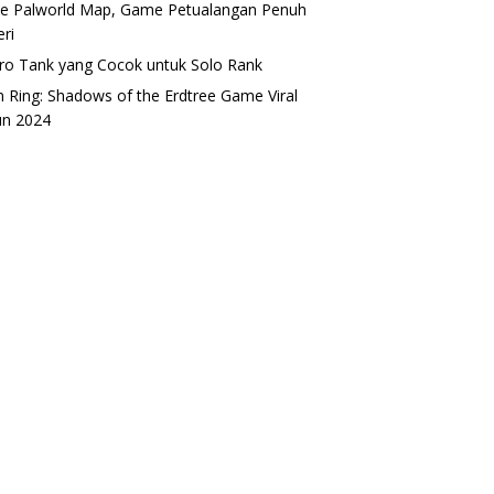
gih
Pertarungan Intens
 Palworld Map, Game Petualangan Penuh
eri
ro Tank yang Cocok untuk Solo Rank
n Ring: Shadows of the Erdtree Game Viral
un 2024