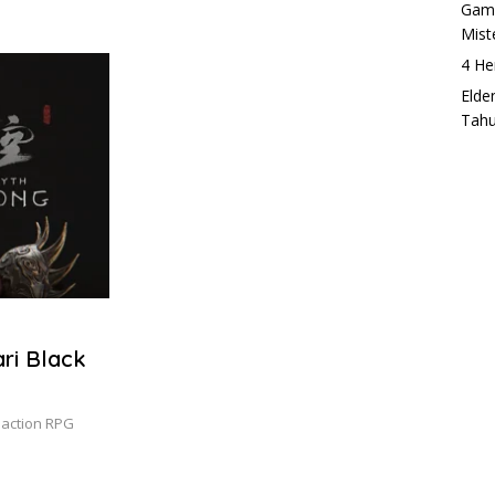
Cang
Game
Mist
4 He
Elde
Tah
ri Black
action RPG