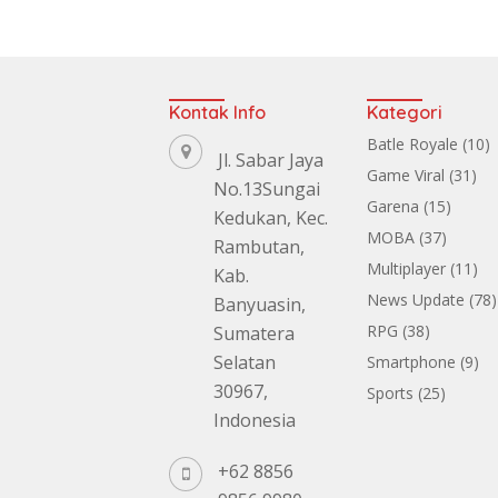
Kontak Info
Kategori
Batle Royale
(10)
Jl. Sabar Jaya
Game Viral
(31)
No.13Sungai
Garena
(15)
Kedukan, Kec.
MOBA
(37)
Rambutan,
Multiplayer
(11)
Kab.
News Update
(78)
Banyuasin,
RPG
(38)
Sumatera
Selatan
Smartphone
(9)
30967,
Sports
(25)
Indonesia
+62 8856