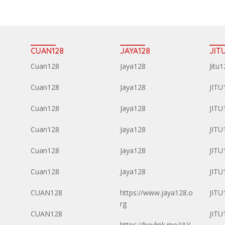
CUAN128
JAYA128
JIT
Cuan128
Jaya128
Jitu
Cuan128
Jaya128
JITU
Cuan128
Jaya128
JITU
Cuan128
Jaya128
JITU
Cuan128
Jaya128
JITU
Cuan128
Jaya128
JITU
CUAN128
https://www.jaya128.o
JITU
rg
CUAN128
JITU
https://heylink.me/JAY