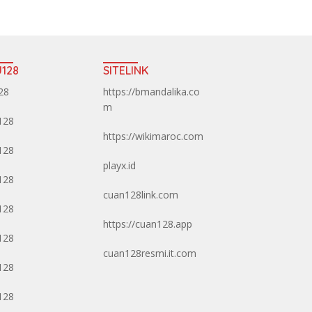
U128
SITELINK
128
https://bmandalika.co
m
128
https://wikimaroc.com
128
playx.id
128
cuan128link.com
128
https://cuan128.app
128
cuan128resmi.it.com
128
128