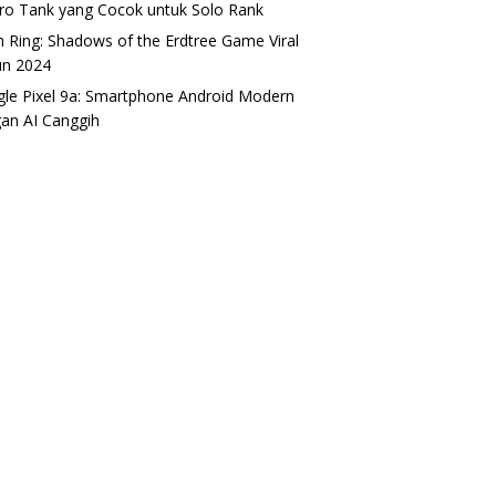
rungan Intens
S
ro Tank yang Cocok untuk Solo Rank
n Ring: Shadows of the Erdtree Game Viral
un 2024
le Pixel 9a: Smartphone Android Modern
an AI Canggih