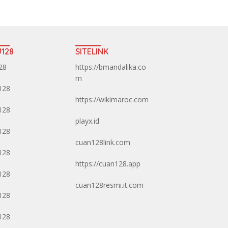
U128
SITELINK
128
https://bmandalika.co
m
128
https://wikimaroc.com
128
playx.id
128
cuan128link.com
128
https://cuan128.app
128
cuan128resmi.it.com
128
128