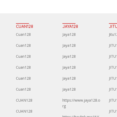
CUAN128
JAYA128
JIT
Cuan128
Jaya128
Jitu
Cuan128
Jaya128
JITU
Cuan128
Jaya128
JITU
Cuan128
Jaya128
JITU
Cuan128
Jaya128
JITU
Cuan128
Jaya128
JITU
CUAN128
https://www.jaya128.o
JITU
rg
CUAN128
JITU
https://heylink.me/JAY