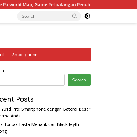
orld Map, Game Petualangan Penuh Misteri
4 Hero Tan
al
Smartphone
ch
Search
cent Posts
 Y31d Pro: Smartphone dengan Baterai Besar
orma Andal
s Tuntas Fakta Menarik dari Black Myth
e Pixel 9a: Smartphone
Naraka: Bladepoint – Battle
Ci
ong
oid Modern dengan AI
Royale dengan Aksi
M