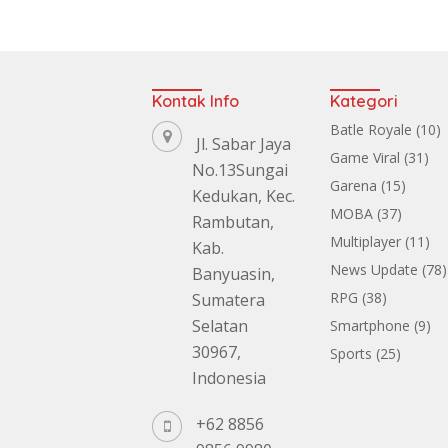
Kontak Info
Kategori
Batle Royale
(10)
Jl. Sabar Jaya
Game Viral
(31)
No.13Sungai
Garena
(15)
Kedukan, Kec.
MOBA
(37)
Rambutan,
Multiplayer
(11)
Kab.
News Update
(78)
Banyuasin,
RPG
(38)
Sumatera
Selatan
Smartphone
(9)
30967,
Sports
(25)
Indonesia
+62 8856