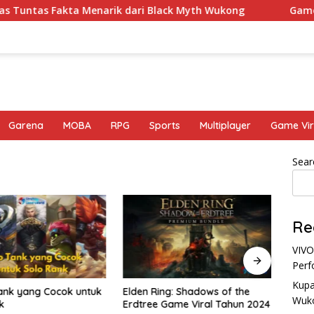
tas Fakta Menarik dari Black Myth Wukong
Game Palw
Garena
MOBA
RPG
Sports
Multiplayer
Game Vir
Sear
Re
VIVO
Perf
Kupa
ank yang Cocok untuk
Elden Ring: Shadows of the
Googl
Wuk
k
Erdtree Game Viral Tahun 2024
Andr