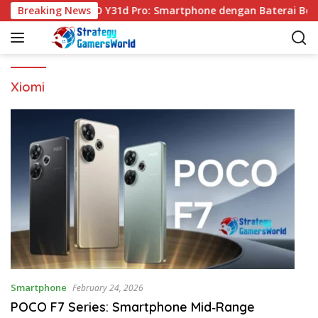
S
Breaking News
VIVO Y31d Pro: Smartphone dengan Baterai Besa
k
i
p
t
o
Xiomi
c
o
n
t
e
n
t
Smartphone
February 24, 2026
POCO F7 Series: Smartphone Mid‑Range