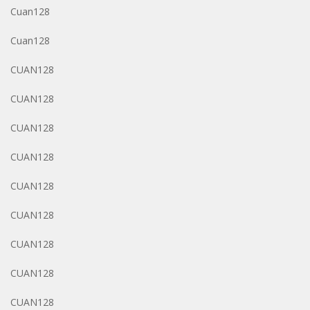
Cuan128
Cuan128
CUAN128
CUAN128
CUAN128
CUAN128
CUAN128
CUAN128
CUAN128
CUAN128
CUAN128