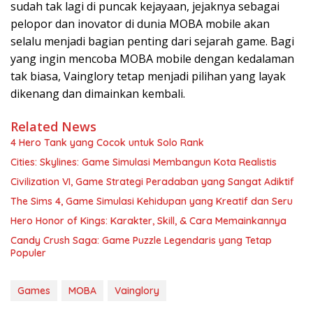
sudah tak lagi di puncak kejayaan, jejaknya sebagai
pelopor dan inovator di dunia MOBA mobile akan
selalu menjadi bagian penting dari sejarah game. Bagi
yang ingin mencoba MOBA mobile dengan kedalaman
tak biasa, Vainglory tetap menjadi pilihan yang layak
dikenang dan dimainkan kembali.
Related News
4 Hero Tank yang Cocok untuk Solo Rank
Cities: Skylines: Game Simulasi Membangun Kota Realistis
Civilization VI, Game Strategi Peradaban yang Sangat Adiktif
The Sims 4, Game Simulasi Kehidupan yang Kreatif dan Seru
Hero Honor of Kings: Karakter, Skill, & Cara Memainkannya
Candy Crush Saga: Game Puzzle Legendaris yang Tetap
Populer
Games
MOBA
Vainglory