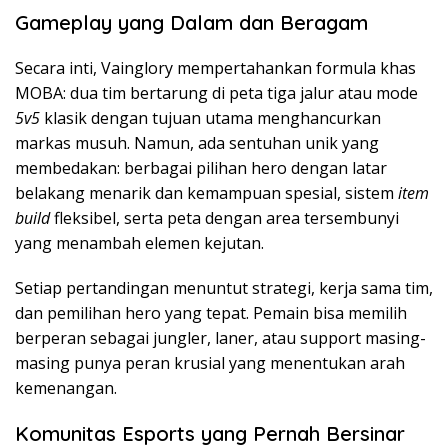
Gameplay yang Dalam dan Beragam
Secara inti, Vainglory mempertahankan formula khas
MOBA: dua tim bertarung di peta tiga jalur atau mode
5v5
klasik dengan tujuan utama menghancurkan
markas musuh. Namun, ada sentuhan unik yang
membedakan: berbagai pilihan hero dengan latar
belakang menarik dan kemampuan spesial, sistem
item
build
fleksibel, serta peta dengan area tersembunyi
yang menambah elemen kejutan.
Setiap pertandingan menuntut strategi, kerja sama tim,
dan pemilihan hero yang tepat. Pemain bisa memilih
berperan sebagai jungler, laner, atau support masing-
masing punya peran krusial yang menentukan arah
kemenangan.
Komunitas Esports yang Pernah Bersinar