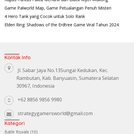
Game Palworld Map, Game Petualangan Penuh Misteri
4 Hero Tank yang Cocok untuk Solo Rank
Elden Ring: Shadows of the Erdtree Game Viral Tahun 2024
Kontak Info
Jl. Sabar Jaya No.13Sungai Kedukan, Kec.
Rambutan, Kab. Banyuasin, Sumatera Selatan
30967, Indonesia
+62 8856 9856 9980
strategygamersworld@gmail.com
Kategori
Batle Royale
(10)