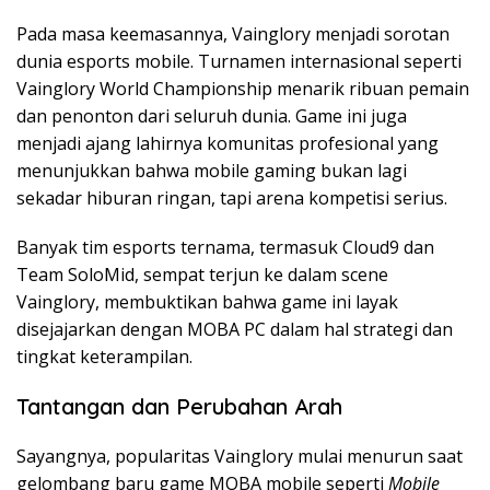
Pada masa keemasannya, Vainglory menjadi sorotan
dunia esports mobile. Turnamen internasional seperti
Vainglory World Championship menarik ribuan pemain
dan penonton dari seluruh dunia. Game ini juga
menjadi ajang lahirnya komunitas profesional yang
menunjukkan bahwa mobile gaming bukan lagi
sekadar hiburan ringan, tapi arena kompetisi serius.
Banyak tim esports ternama, termasuk Cloud9 dan
Team SoloMid, sempat terjun ke dalam scene
Vainglory, membuktikan bahwa game ini layak
disejajarkan dengan MOBA PC dalam hal strategi dan
tingkat keterampilan.
Tantangan dan Perubahan Arah
Sayangnya, popularitas Vainglory mulai menurun saat
gelombang baru game MOBA mobile seperti
Mobile