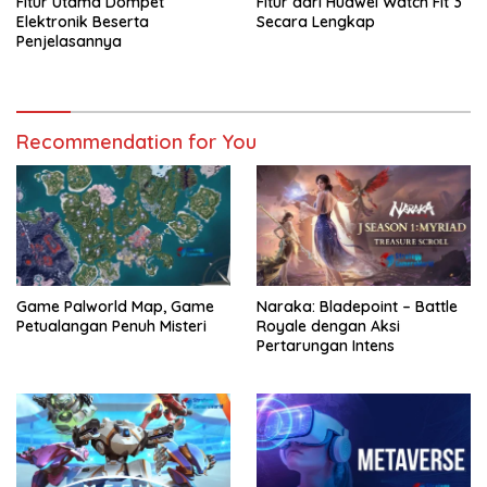
Fitur Utama Dompet
Fitur dari Huawei Watch Fit 3
Elektronik Beserta
Secara Lengkap
Penjelasannya
Recommendation for You
Game Palworld Map, Game
Naraka: Bladepoint – Battle
Petualangan Penuh Misteri
Royale dengan Aksi
Pertarungan Intens