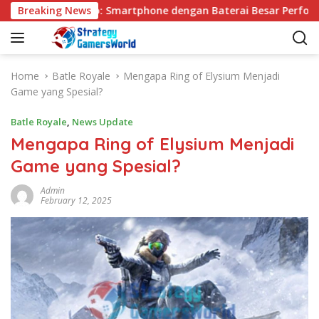
S
VIVO Y31d Pro: Smartphone dengan Baterai Besar Performa And
Breaking News
k
i
p
t
Home
Batle Royale
Mengapa Ring of Elysium Menjadi
o
Game yang Spesial?
c
o
Batle Royale
,
News Update
n
Mengapa Ring of Elysium Menjadi
t
Game yang Spesial?
e
n
Admin
t
February 12, 2025