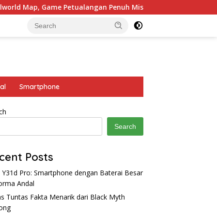
me Petualangan Penuh Misteri
4 Hero Tank yang Cocok
al
Smartphone
ch
Search
cent Posts
 Y31d Pro: Smartphone dengan Baterai Besar
orma Andal
s Tuntas Fakta Menarik dari Black Myth
ong