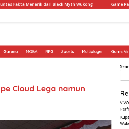
enarik dari Black Myth Wukong
Game Palworld Map, Ga
Garena
MOBA
RPG
Sports
Multiplayer
Game Vir
Sear
Tipe Cloud Lega namun
Re
VIVO
Perf
Kupa
Wuk