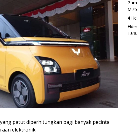
Game
Mist
4 He
Elde
Tah
 yang patut diperhitungkan bagi banyak pecinta
raan elektronik.