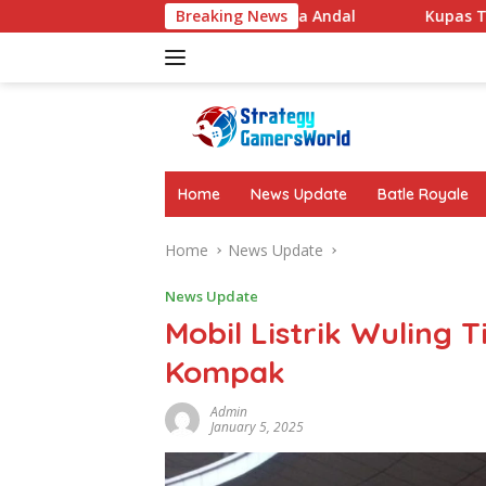
Skip
n Baterai Besar Performa Andal
Breaking News
Kupas Tuntas Fakta M
to
content
Home
News Update
Batle Royale
Home
News Update
News Update
Mobil Listrik Wuling 
Kompak
Admin
January 5, 2025