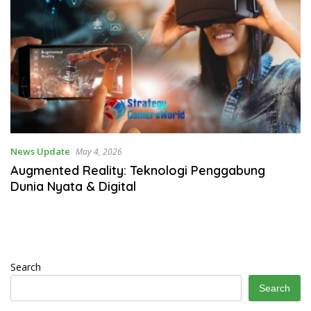
News Update
May 4, 2026
Augmented Reality: Teknologi Penggabung
Dunia Nyata & Digital
Search
Search