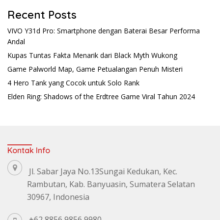
Recent Posts
VIVO Y31d Pro: Smartphone dengan Baterai Besar Performa
Andal
Kupas Tuntas Fakta Menarik dari Black Myth Wukong
Game Palworld Map, Game Petualangan Penuh Misteri
4 Hero Tank yang Cocok untuk Solo Rank
Elden Ring: Shadows of the Erdtree Game Viral Tahun 2024
Kontak Info
Jl. Sabar Jaya No.13Sungai Kedukan, Kec.
Rambutan, Kab. Banyuasin, Sumatera Selatan
30967, Indonesia
+62 8856 9856 9980