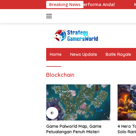
Skip
martphone dengan Baterai Besar Performa Andal
Breaking News
Kupas 
to
content
Home
News Update
Batle Royale
Blockchain
s Fakta Menarik
Game Palworld Map, Game
4 Hero T
Myth Wukong
Petualangan Penuh Misteri
Solo Ran