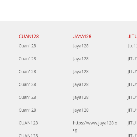
CUAN128
JAYA128
JIT
Cuan128
Jaya128
Jitu
Cuan128
Jaya128
JITU
Cuan128
Jaya128
JITU
Cuan128
Jaya128
JITU
Cuan128
Jaya128
JITU
Cuan128
Jaya128
JITU
CUAN128
https://www.jaya128.o
JITU
rg
CUAN128
JITU