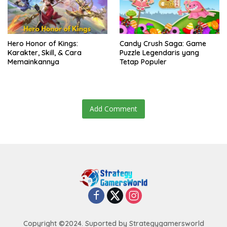
Hero Honor of Kings:
Candy Crush Saga: Game
Karakter, Skill, & Cara
Puzzle Legendaris yang
Memainkannya
Tetap Populer
Add Comment
Copyright ©2024. Suported by Strategygamersworld