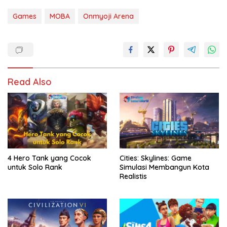
Games
MOBA
Onmyoji Arena
Read Also
4 Hero Tank yang Cocok
Cities: Skylines: Game
untuk Solo Rank
Simulasi Membangun Kota
Realistis