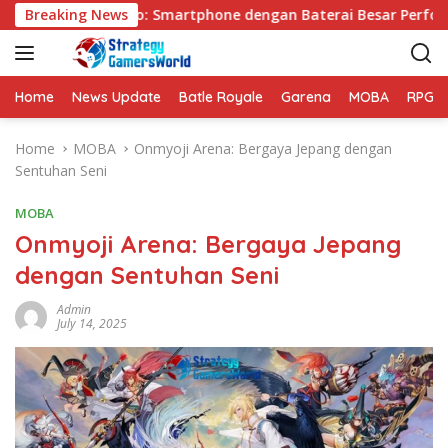
S
VIVO Y31d Pro: Smartphone dengan Baterai Besar Performa A
Breaking News
k
i
p
t
Home
News Update
Batle Royale
Garena
MOBA
RPG
o
c
Home
MOBA
Onmyoji Arena: Bergaya Jepang dengan
o
Sentuhan Seni
n
t
MOBA
e
Onmyoji Arena: Bergaya Jepang
n
dengan Sentuhan Seni
t
Admin
July 14, 2025